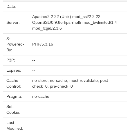
Date:
--
Apache/2.2.22 (Unix) mod_ssl/2.2.22
Server:
OpenSSL/0.9.8e-fips-rhel5 mod_bwlimited/1.4
mod_fcgid/2.3.6
X-
Powered-
PHP/5.3.16
By:
P3P:
--
Expires:
--
Cache-
no-store, no-cache, must-revalidate, post-
Control:
check=0, pre-check=0
Pragma:
no-cache
Set-
--
Cookie:
Last-
--
Modified: