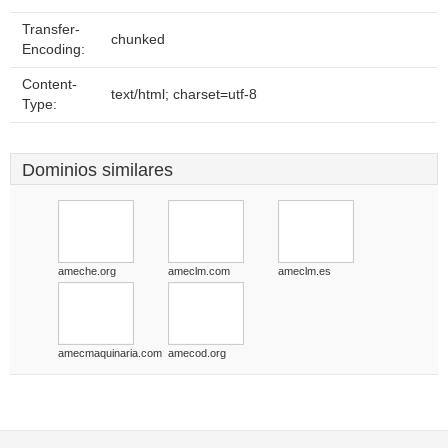
Transfer-
chunked
Encoding:
Content-
text/html; charset=utf-8
Type:
Dominios similares
ameche.org
ameclm.com
ameclm.es
amecmaquinaria.com
amecod.org