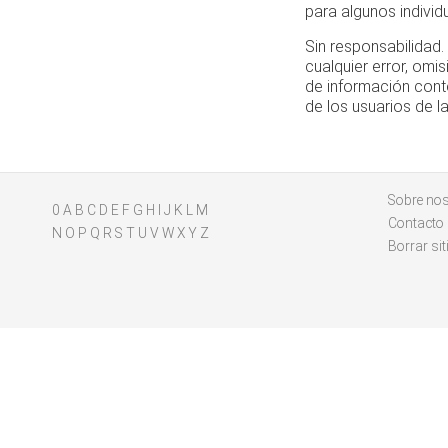
para algunos individ
Sin responsabilidad
cualquier error, omis
de información cont
de los usuarios de l
Sobre no
0
A
B
C
D
E
F
G
H
I
J
K
L
M
Contacto
N
O
P
Q
R
S
T
U
V
W
X
Y
Z
Borrar sit