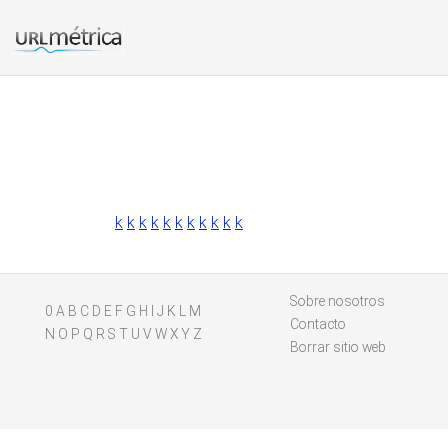
k
k
k
k
k
k
k
k
k
k
k
Sobre nosotros
0
A
B
C
D
E
F
G
H
I
J
K
L
M
Contacto
N
O
P
Q
R
S
T
U
V
W
X
Y
Z
Borrar sitio web