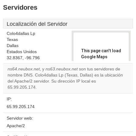
Servidores
Localización del Servidor
Colo4dallas Lp
Texas
Dallas
This page can't load
Estados Unidos
Google Maps
32.8367, -96.796
correctly.
ns64.neubox.net
, y
ns63.neubox.net
son tus servidores de
nombre DNS. Colo4dallas Lp (Texas, Dallas) es la ubicación
Do you
OK
del Apache/2 servidor. Su dirección IP local es
own this
website?
65.99.205.174.
IP:
65.99.205.174
Servidor web:
Apache/2