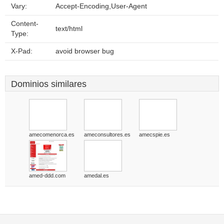
Vary:
Accept-Encoding,User-Agent
Content-
text/html
Type:
X-Pad:
avoid browser bug
Dominios similares
amecomenorca.es
ameconsultores.es
amecspie.es
amed-ddd.com
amedal.es