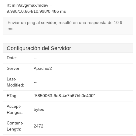
rtt min/avg/max/mdev =
9.998/10.664/10.998/0.486 ms
Enviar un ping al servidor, resultó en una respuesta de 10.9
ms.
Configuración del Servidor
Date:
--
Server:
Apache/2
Last-
--
Modified:
ETag:
"5850063-9a8-4c7b67bb0c400"
Accept-
bytes
Ranges:
Content-
2472
Length: