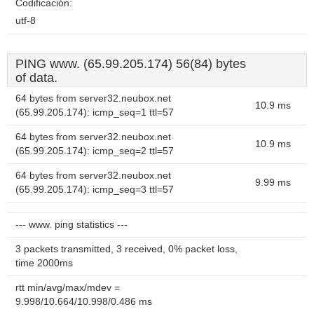
Codificación:
utf-8
PING www. (65.99.205.174) 56(84) bytes
of data.
64 bytes from server32.neubox.net
10.9 ms
(65.99.205.174): icmp_seq=1 ttl=57
64 bytes from server32.neubox.net
10.9 ms
(65.99.205.174): icmp_seq=2 ttl=57
64 bytes from server32.neubox.net
9.99 ms
(65.99.205.174): icmp_seq=3 ttl=57
--- www. ping statistics ---
3 packets transmitted, 3 received, 0% packet loss,
time 2000ms
rtt min/avg/max/mdev =
9.998/10.664/10.998/0.486 ms