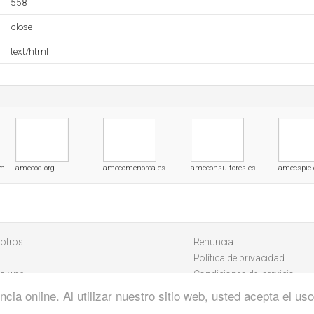
558
close
text/html
om
amecod.org
amecomenorca.es
ameconsultores.es
amecspie.
otros
Renuncia
Política de privacidad
io web
Condiciones del servicio
cia online. Al utilizar nuestro sitio web, usted acepta el u