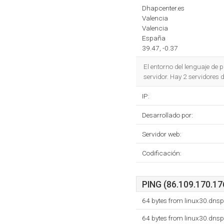
Dhapcenter.es
Valencia
Valencia
España
39.47, -0.37
El entorno del lenguaje de
servidor. Hay 2 servidores
IP:
Desarrollado por:
Servidor web:
Codificación:
PING (86.109.170.176
64 bytes from linux30.dns
64 bytes from linux30.dns