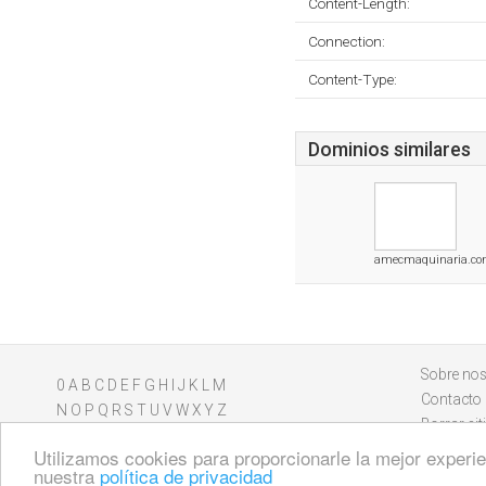
Content-Length:
Connection:
Content-Type:
Dominios similares
amecmaquinaria.c
Sobre nos
0
A
B
C
D
E
F
G
H
I
J
K
L
M
Contacto
N
O
P
Q
R
S
T
U
V
W
X
Y
Z
Borrar sit
Utilizamos cookies para proporcionarle la mejor experien
nuestra
política de privacidad