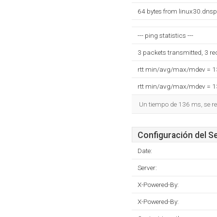
64 bytes from linux30.dns
--- ping statistics ---
3 packets transmitted, 3 r
rtt min/avg/max/mdev = 
rtt min/avg/max/mdev = 
Un tiempo de 136 ms, se re
Configuración del S
Date:
Server:
X-Powered-By:
X-Powered-By: