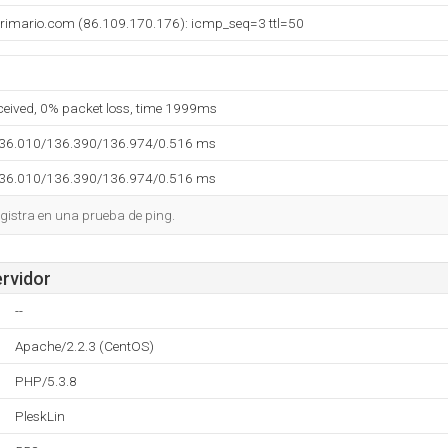
primario.com (86.109.170.176): icmp_seq=3 ttl=50
eceived, 0% packet loss, time 1999ms
136.010/136.390/136.974/0.516 ms
136.010/136.390/136.974/0.516 ms
gistra en una prueba de ping.
ervidor
--
Apache/2.2.3 (CentOS)
PHP/5.3.8
PleskLin