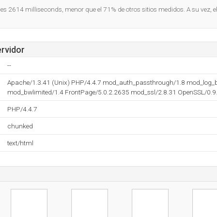
o es 2614 milliseconds, menor que el 71% de otros sitios medidos. A su vez, e
ervidor
--
Apache/1.3.41 (Unix) PHP/4.4.7 mod_auth_passthrough/1.8 mod_log_b
mod_bwlimited/1.4 FrontPage/5.0.2.2635 mod_ssl/2.8.31 OpenSSL/0.9.8
PHP/4.4.7
chunked
text/html