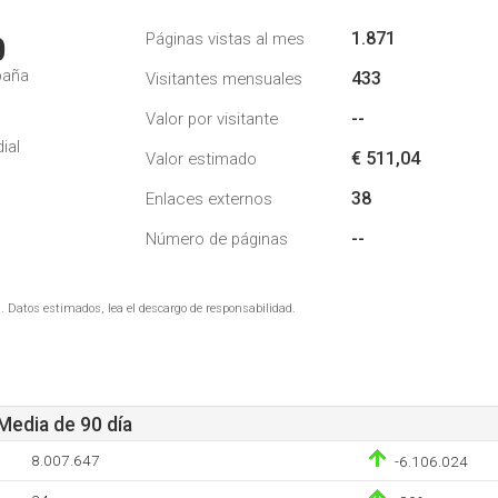
1.871
Páginas vistas al mes
0
paña
433
Visitantes mensuales
--
Valor por visitante
ial
€ 511,04
Valor estimado
38
Enlaces externos
--
Número de páginas
. Datos estimados, lea el descargo de responsabilidad.
 Media de 90 día
8.007.647
-6.106.024