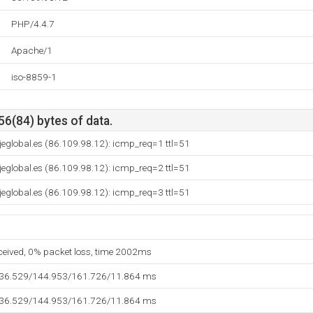
PHP/4.4.7
Apache/1
iso-8859-1
56(84) bytes of data.
eglobal.es (86.109.98.12): icmp_req=1 ttl=51
eglobal.es (86.109.98.12): icmp_req=2 ttl=51
eglobal.es (86.109.98.12): icmp_req=3 ttl=51
eceived, 0% packet loss, time 2002ms
136.529/144.953/161.726/11.864 ms
136.529/144.953/161.726/11.864 ms