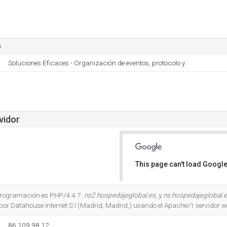
o
Soluciones Eficaces - Organización de eventos, protocolo y
vidor
This page can't load Google
Do you own this website?
 programación es PHP/4.4.7.
ns2.hospedajeglobal.es
, y
ns.hospedajeglobal.
or Datahouse Internet S.l (Madrid, Madrid,) usando el Apache/1 servidor w
86.109.98.12