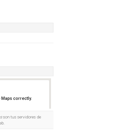
 Maps correctly.
OK
es
son tus servidores de
eb.