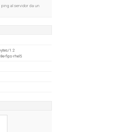
l ping al servidor da un
ytes/1.2
e-fips-rhel5