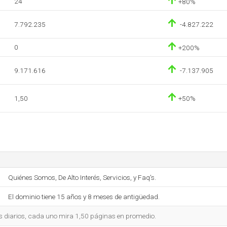
24
+80%
7.792.235
-4.827.222
0
+200%
9.171.616
-7.137.905
1,50
+50%
Quiénes Somos, De Alto Interés, Servicios, y Faq's.
El dominio tiene 15 años y 8 meses de antigüedad.
s diarios, cada uno mira 1,50 páginas en promedio.