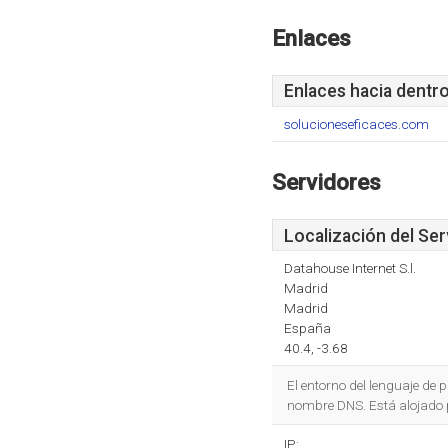
Enlaces
Enlaces hacia dentr
solucioneseficaces.com
Servidores
Localización del Ser
Datahouse Internet S.l.
Madrid
Madrid
España
40.4, -3.68
El entorno del lenguaje de
nombre DNS. Está alojado p
IP: