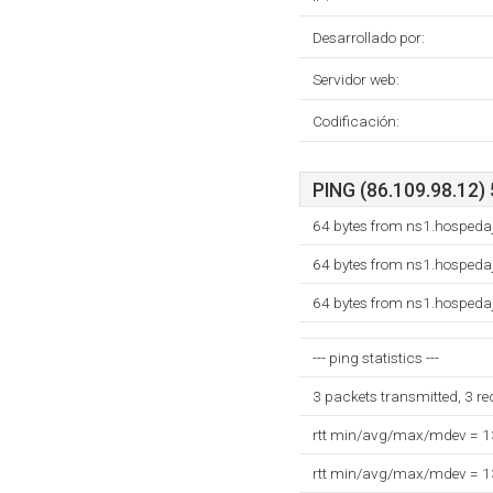
Desarrollado por:
Servidor web:
Codificación:
PING (86.109.98.12) 
64 bytes from ns1.hospedaj
64 bytes from ns1.hospedaj
64 bytes from ns1.hospedaj
--- ping statistics ---
3 packets transmitted, 3 r
rtt min/avg/max/mdev = 
rtt min/avg/max/mdev = 