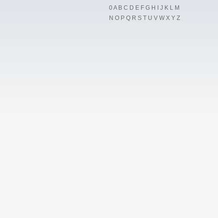
0
A
B
C
D
E
F
G
H
I
J
K
L
M
N
O
P
Q
R
S
T
U
V
W
X
Y
Z