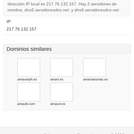
dirección IP local es 217.76.132.157. Hay 2 servidores de
Do you
OK
nombre,
dns5.servidoresdns.net
, y
dns6.servidoresdns.net
own this
.
website?
IP:
217.76.132.157
Dominios similares
amavanph.es
amavi.es
amaviasturias.es
amavib.com
amavor.es