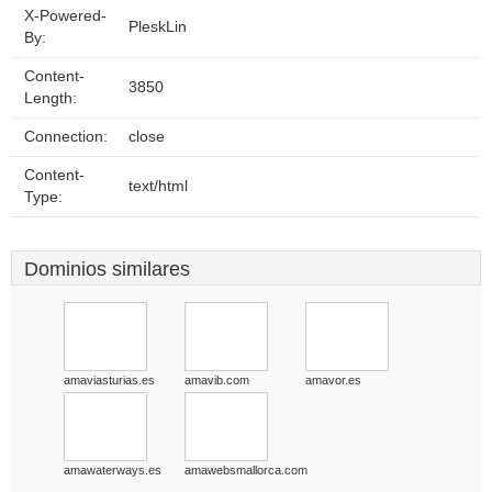
X-Powered-
PleskLin
By:
Content-
3850
Length:
Connection:
close
Content-
text/html
Type:
Dominios similares
amaviasturias.es
amavib.com
amavor.es
amawaterways.es
amawebsmallorca.com