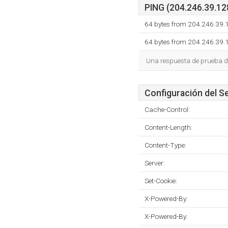
PING (204.246.39.128
64 bytes from 204.246.39.
64 bytes from 204.246.39.
Una respuesta de prueba de
Configuración del S
Cache-Control:
Content-Length:
Content-Type:
Server:
Set-Cookie:
X-Powered-By:
X-Powered-By: