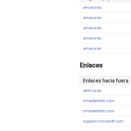
amavor.es
amavor.es
amavor.es
amavor.es
amavor.es
Enlaces
Enlaces hacia fuera
atomus.es
smartertools.com
smartertools.com
support.microsoft.com