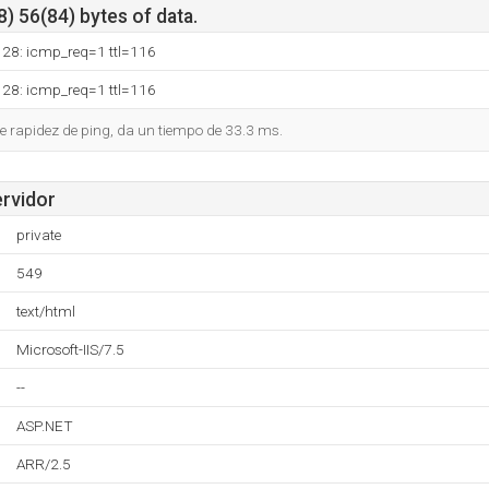
) 56(84) bytes of data.
128: icmp_req=1 ttl=116
128: icmp_req=1 ttl=116
 rapidez de ping, da un tiempo de 33.3 ms.
ervidor
private
549
text/html
Microsoft-IIS/7.5
--
ASP.NET
ARR/2.5