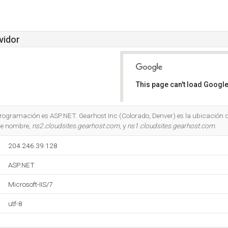
vidor
This page can't load Google
Do you own this website?
 programación es ASP.NET. Gearhost Inc (Colorado, Denver) es la ubicación d
 de nombre,
ns2.cloudsites.gearhost.com
, y
ns1.cloudsites.gearhost.com
.
204.246.39.128
ASP.NET
Microsoft-IIS/7
utf-8