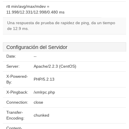
rtt min/avg/max/mdev =
11.998/12.331/12.998/0.480 ms
Una respuesta de prueba de rapidez de ping, da un tiempo
de 12.9 ms.
Configuración del Servidor
Date:
--
Server:
Apache/2.2.3 (CentOS)
X-Powered-
PHP/5.2.13
By:
X-Pingback:
/xmlrpc.php
Connection:
close
Transfer-
chunked
Encoding:
Content-