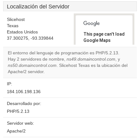
Localización del Servidor
Slicehost
Texas
Estados Unidos
This page can't load
37.300275, -93.339844
Google Maps
correctly.
El entorno del lenguaje de programación es PHP/5.2.13.
Hay 2 servidores de nombre,
ns49.domaincontrol.com
, y
Do you
OK
ns50.domaincontrol.com
. Slicehost Texas es la ubicación del
own this
website?
Apache/2 servidor.
IP:
184.106.198.136
Desarrollado por:
PHP/5.2.13
Servidor web:
Apache/2