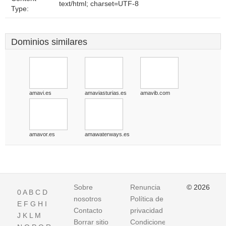
text/html; charset=UTF-8
Type:
Dominios similares
amavi.es
amaviasturias.es
amavib.com
amavor.es
amawaterways.es
Sobre
Renuncia
© 2026
0
A
B
C
D
nosotros
Política de
E
F
G
H
I
Contacto
privacidad
J
K
L
M
Borrar sitio
Condiciones