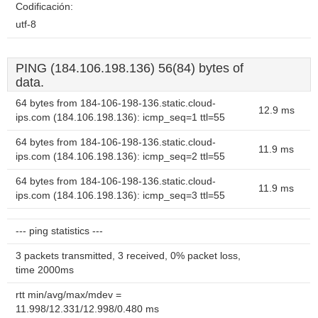
Codificación:
utf-8
PING (184.106.198.136) 56(84) bytes of
data.
64 bytes from 184-106-198-136.static.cloud-
12.9 ms
ips.com (184.106.198.136): icmp_seq=1 ttl=55
64 bytes from 184-106-198-136.static.cloud-
11.9 ms
ips.com (184.106.198.136): icmp_seq=2 ttl=55
64 bytes from 184-106-198-136.static.cloud-
11.9 ms
ips.com (184.106.198.136): icmp_seq=3 ttl=55
--- ping statistics ---
3 packets transmitted, 3 received, 0% packet loss,
time 2000ms
rtt min/avg/max/mdev =
11.998/12.331/12.998/0.480 ms