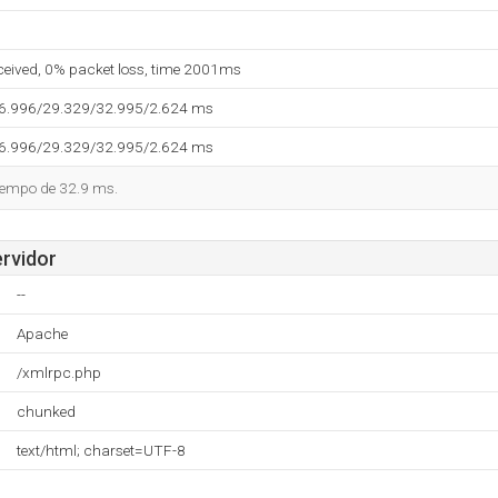
eceived, 0% packet loss, time 2001ms
26.996/29.329/32.995/2.624 ms
26.996/29.329/32.995/2.624 ms
tiempo de 32.9 ms.
ervidor
--
Apache
/xmlrpc.php
chunked
text/html; charset=UTF-8