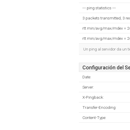
--- ping statistics ---
3 packets transmitted, 3 r
rtt min/avg/max/mdev = 
rtt min/avg/max/mdev = 
Un ping al servidor da un 
Configuración del S
Date:
Server:
X-Pingback:
Transfer-Encoding:
Content-Type: