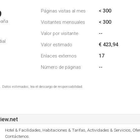
< 300
Páginas vistas al mes
9
paña
< 300
Visitantes mensuales
--
Valor por visitante
ial
€ 423,94
Valor estimado
17
Enlaces externos
--
Número de páginas
. Datos estimados, lea el descargo de responsabilidad.
ew.net
Hotel & Facilidades, Habitaciones & Tarifas, Actividades & Servicios, Ofe
Contáctenos.