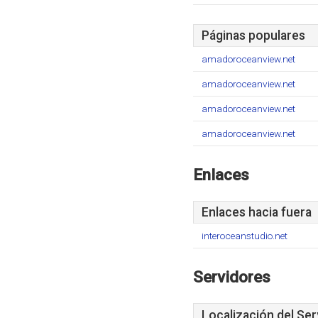
Páginas populares
amadoroceanview.net
amadoroceanview.net
amadoroceanview.net
amadoroceanview.net
Enlaces
Enlaces hacia fuera
interoceanstudio.net
Servidores
Localización del Ser