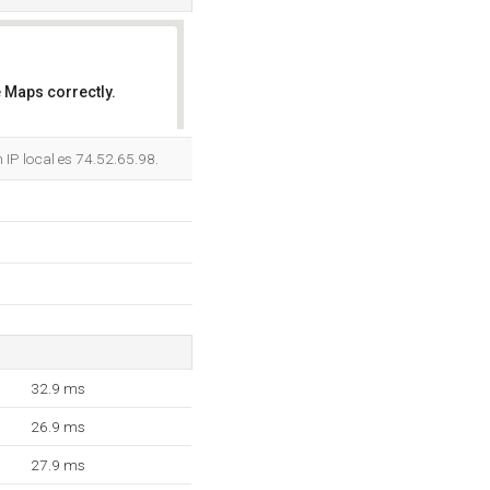
 Maps correctly.
OK
 IP local es 74.52.65.98.
32.9 ms
26.9 ms
27.9 ms