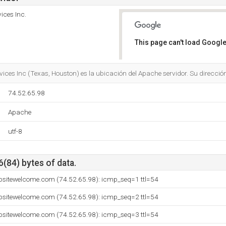
ices Inc.
This page can't load Google
Do you own this website?
ices Inc (Texas, Houston) es la ubicación del Apache servidor. Su dirección
74.52.65.98
Apache
utf-8
6(84) bytes of data.
bsitewelcome.com (74.52.65.98): icmp_seq=1 ttl=54
bsitewelcome.com (74.52.65.98): icmp_seq=2 ttl=54
bsitewelcome.com (74.52.65.98): icmp_seq=3 ttl=54