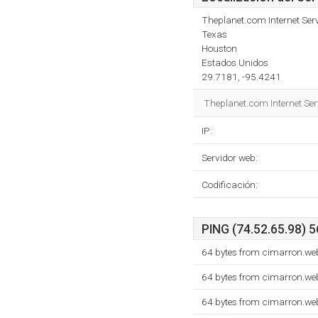
Theplanet.com Internet Serv
Texas
Houston
Estados Unidos
29.7181, -95.4241
Theplanet.com Internet Serv
IP:
Servidor web:
Codificación:
PING (74.52.65.98) 5
64 bytes from cimarron.we
64 bytes from cimarron.we
64 bytes from cimarron.we