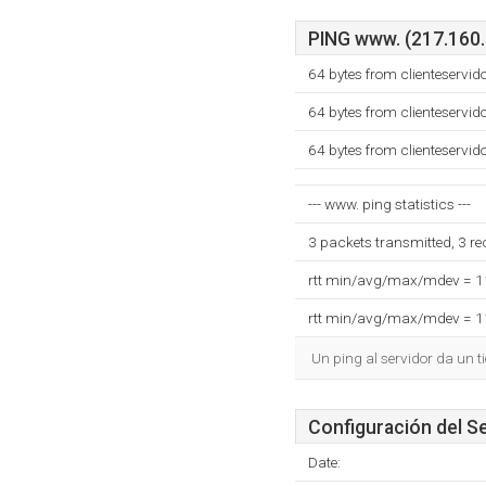
PING www. (217.160.2
64 bytes from clienteservi
64 bytes from clienteservi
64 bytes from clienteservi
--- www. ping statistics ---
3 packets transmitted, 3 r
rtt min/avg/max/mdev = 
rtt min/avg/max/mdev = 
Un ping al servidor da un 
Configuración del S
Date: