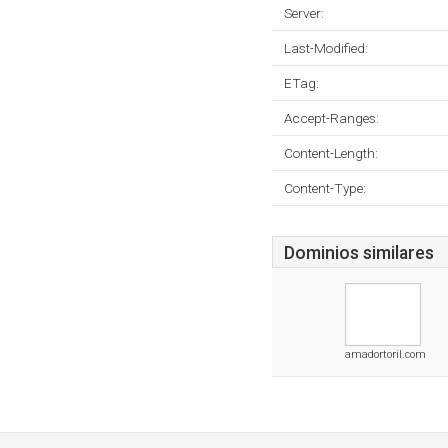
Server:
Last-Modified:
ETag:
Accept-Ranges:
Content-Length:
Content-Type:
Dominios similares
amadortoril.com