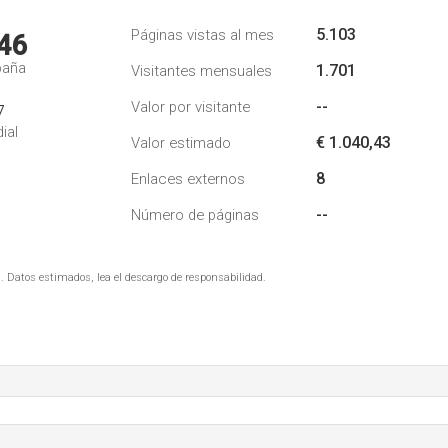
5.103
Páginas vistas al mes
46
paña
1.701
Visitantes mensuales
--
Valor por visitante
7
ial
€ 1.040,43
Valor estimado
8
Enlaces externos
--
Número de páginas
. Datos estimados, lea el descargo de responsabilidad.