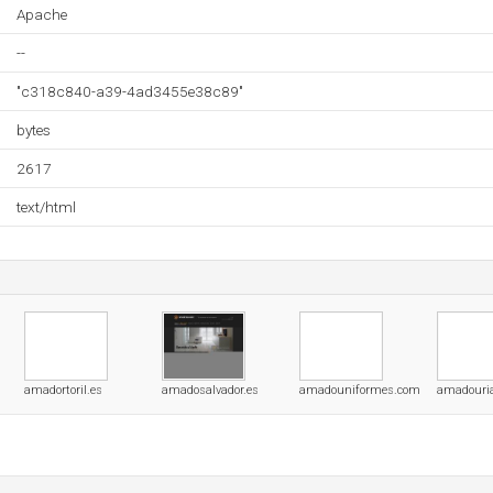
Apache
--
"c318c840-a39-4ad3455e38c89"
bytes
2617
text/html
amadortoril.es
amadosalvador.es
amadouniformes.com
amadouri