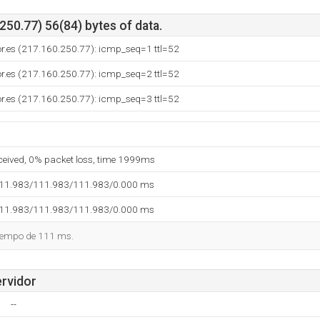
50.77) 56(84) bytes of data.
dor.es (217.160.250.77): icmp_seq=1 ttl=52
dor.es (217.160.250.77): icmp_seq=2 ttl=52
dor.es (217.160.250.77): icmp_seq=3 ttl=52
eceived, 0% packet loss, time 1999ms
111.983/111.983/111.983/0.000 ms
111.983/111.983/111.983/0.000 ms
tiempo de 111 ms.
ervidor
--