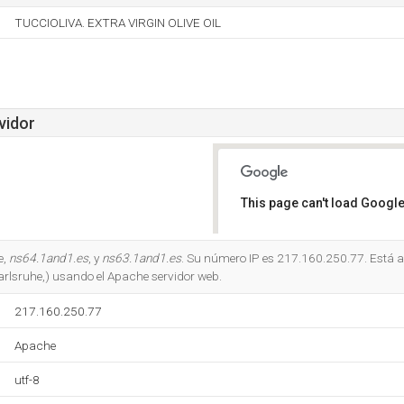
TUCCIOLIVA. EXTRA VIRGIN OLIVE OIL
vidor
This page can't load Google
Do you own this website?
e,
ns64.1and1.es
, y
ns63.1and1.es
. Su número IP es 217.160.250.77. Está al
rlsruhe,) usando el Apache servidor web.
217.160.250.77
Apache
utf-8