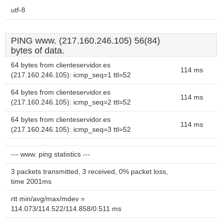
utf-8
PING www. (217.160.246.105) 56(84)
bytes of data.
64 bytes from clienteservidor.es
114 ms
(217.160.246.105): icmp_seq=1 ttl=52
64 bytes from clienteservidor.es
114 ms
(217.160.246.105): icmp_seq=2 ttl=52
64 bytes from clienteservidor.es
114 ms
(217.160.246.105): icmp_seq=3 ttl=52
--- www. ping statistics ---
3 packets transmitted, 3 received, 0% packet loss,
time 2001ms
rtt min/avg/max/mdev =
114.073/114.522/114.858/0.511 ms