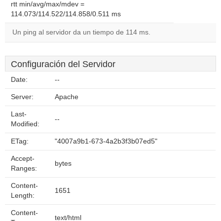
rtt min/avg/max/mdev =
114.073/114.522/114.858/0.511 ms
Un ping al servidor da un tiempo de 114 ms.
Configuración del Servidor
Date:
--
Server:
Apache
Last-
--
Modified:
ETag:
"4007a9b1-673-4a2b3f3b07ed5"
Accept-
bytes
Ranges:
Content-
1651
Length:
Content-
text/html