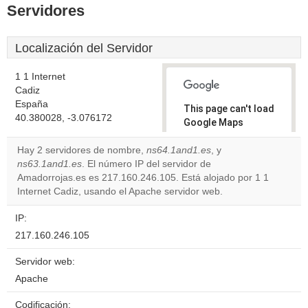
Servidores
Localización del Servidor
1 1 Internet
Cadiz
España
This page can't load
40.380028, -3.076172
Google Maps
correctly.
Hay 2 servidores de nombre,
ns64.1and1.es
, y
ns63.1and1.es
. El número IP del servidor de
Do you
OK
Amadorrojas.es es 217.160.246.105. Está alojado por 1 1
own this
website?
Internet Cadiz, usando el Apache servidor web.
IP:
217.160.246.105
Servidor web:
Apache
Codificación: