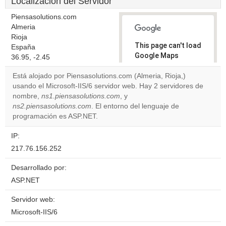
Localización del Servidor
Piensasolutions.com
Almeria
Rioja
This page can't load
España
Google Maps
36.95, -2.45
correctly.
Está alojado por Piensasolutions.com (Almeria, Rioja,)
usando el Microsoft-IIS/6 servidor web. Hay 2 servidores de
Do you
OK
nombre,
ns1.piensasolutions.com
, y
own this
website?
ns2.piensasolutions.com
. El entorno del lenguaje de
programación es ASP.NET.
IP:
217.76.156.252
Desarrollado por:
ASP.NET
Servidor web:
Microsoft-IIS/6