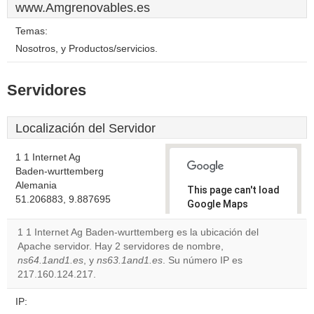
www.Amgrenovables.es
Temas:
Nosotros, y Productos/servicios.
Servidores
Localización del Servidor
1 1 Internet Ag
Baden-wurttemberg
Alemania
This page can't load
51.206883, 9.887695
Google Maps
correctly.
1 1 Internet Ag Baden-wurttemberg es la ubicación del
Apache servidor. Hay 2 servidores de nombre,
Do you
OK
ns64.1and1.es
, y
ns63.1and1.es
. Su número IP es
own this
website?
217.160.124.217.
IP: