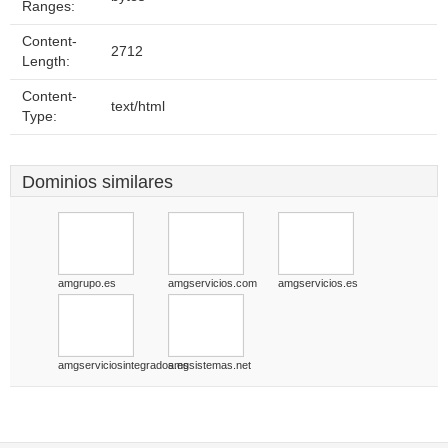
Ranges:
Content-
2712
Length:
Content-
text/html
Type:
Dominios similares
amgrupo.es
amgservicios.com
amgservicios.es
amgserviciosintegrados.es
amgsistemas.net