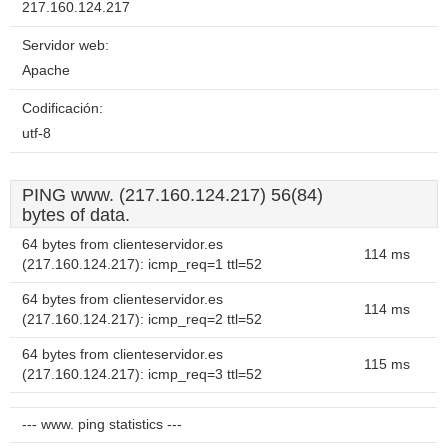
217.160.124.217
Servidor web:
Apache
Codificación:
utf-8
PING www. (217.160.124.217) 56(84)
bytes of data.
64 bytes from clienteservidor.es
114 ms
(217.160.124.217): icmp_req=1 ttl=52
64 bytes from clienteservidor.es
114 ms
(217.160.124.217): icmp_req=2 ttl=52
64 bytes from clienteservidor.es
115 ms
(217.160.124.217): icmp_req=3 ttl=52
--- www. ping statistics ---