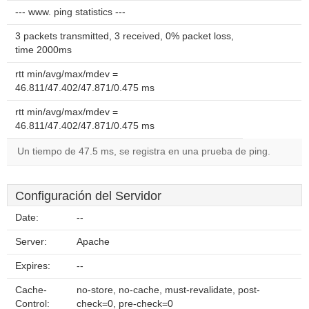
--- www. ping statistics ---
3 packets transmitted, 3 received, 0% packet loss,
time 2000ms
rtt min/avg/max/mdev =
46.811/47.402/47.871/0.475 ms
rtt min/avg/max/mdev =
46.811/47.402/47.871/0.475 ms
Un tiempo de 47.5 ms, se registra en una prueba de ping.
Configuración del Servidor
Date:
--
Server:
Apache
Expires:
--
Cache-
no-store, no-cache, must-revalidate, post-
Control:
check=0, pre-check=0