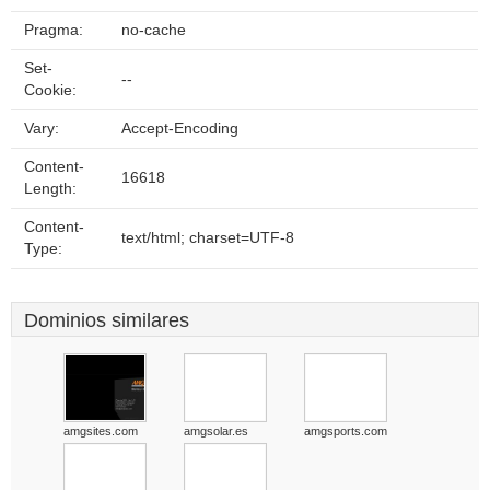
Pragma:
no-cache
Set-
--
Cookie:
Vary:
Accept-Encoding
Content-
16618
Length:
Content-
text/html; charset=UTF-8
Type:
Dominios similares
amgsites.com
amgsolar.es
amgsports.com