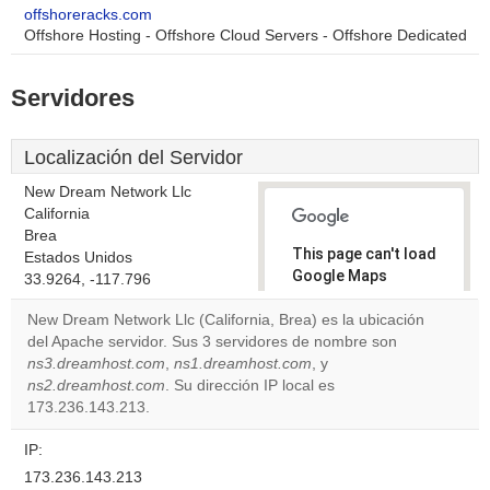
offshoreracks.com
Offshore Hosting - Offshore Cloud Servers - Offshore Dedicated
Servidores
Localización del Servidor
New Dream Network Llc
California
Brea
This page can't load
Estados Unidos
Google Maps
33.9264, -117.796
correctly.
New Dream Network Llc (California, Brea) es la ubicación
del Apache servidor. Sus 3 servidores de nombre son
Do you
OK
ns3.dreamhost.com
,
ns1.dreamhost.com
own this
, y
website?
ns2.dreamhost.com
. Su dirección IP local es
173.236.143.213.
IP:
173.236.143.213