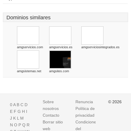
Dominios similares
amgservicios.com
amgservicios.es
amgserviciosintegrados.es
amgsistemas.net
amgsites.com
Sobre
Renuncia
© 2026
0
A
B
C
D
nosotros
Política de
E
F
G
H
I
Contacto
privacidad
J
K
L
M
Borrar sitio
Condiciones
N
O
P
Q
R
web
del