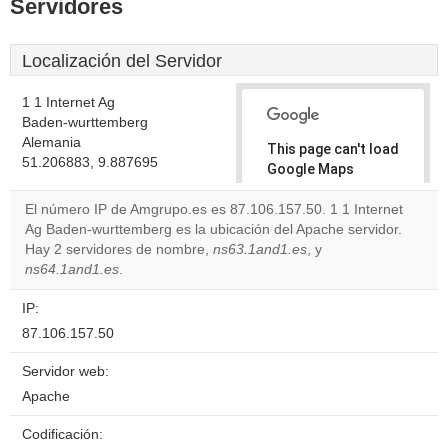
Servidores
Localización del Servidor
1 1 Internet Ag
Baden-wurttemberg
Alemania
This page can't load
51.206883, 9.887695
Google Maps
correctly.
El número IP de Amgrupo.es es 87.106.157.50. 1 1 Internet
Ag Baden-wurttemberg es la ubicación del Apache servidor.
Do you
OK
Hay 2 servidores de nombre,
ns63.1and1.es
own this
, y
website?
ns64.1and1.es
.
IP:
87.106.157.50
Servidor web:
Apache
Codificación: