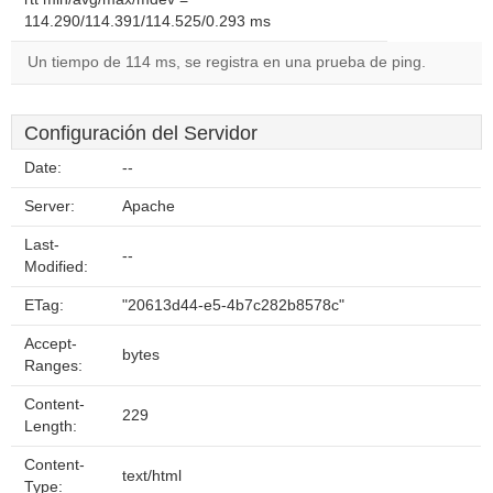
114.290/114.391/114.525/0.293 ms
Un tiempo de 114 ms, se registra en una prueba de ping.
Configuración del Servidor
Date:
--
Server:
Apache
Last-
--
Modified:
ETag:
"20613d44-e5-4b7c282b8578c"
Accept-
bytes
Ranges:
Content-
229
Length:
Content-
text/html
Type: