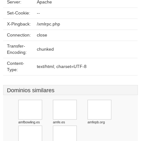
Server:
Apache
Set-Cookie:
--
X-Pingback:
/xmlrpc.php
Connection:
close
Transfer-
chunked
Encoding:
Content-
text/html; charset=UTF-8
Type:
Dominios similares
amfbowling.es
amfe.es
amfepb.org