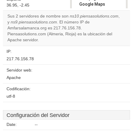
Google Maps
36.95, -2.45
correctly.
Sus 2 servidores de nombre son
ns10.piensasolutions.com
,
y
ns9.piensasolutions.com
. El número IP de
Do you
OK
Amfarsalamanca.org es 217.76.156.78.
own this
website?
Piensasolutions.com (Almeria, Rioja) es la ubicación del
Apache servidor.
IP:
217.76.156.78
Servidor web:
Apache
Codificación:
utf-8
Configuración del Servidor
Date:
--