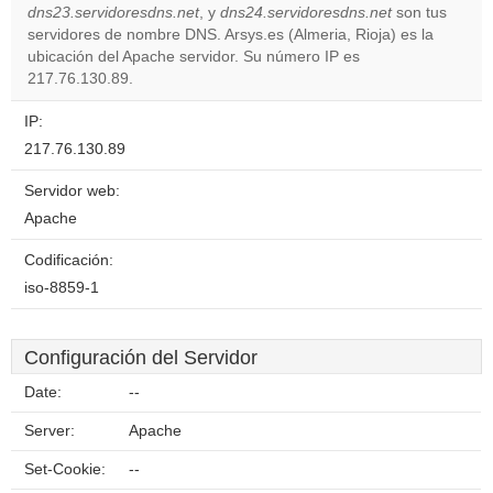
dns23.servidoresdns.net
, y
dns24.servidoresdns.net
son tus
servidores de nombre DNS. Arsys.es (Almeria, Rioja) es la
Do you
OK
ubicación del Apache servidor. Su número IP es
own this
website?
217.76.130.89.
IP:
217.76.130.89
Servidor web:
Apache
Codificación:
iso-8859-1
Configuración del Servidor
Date:
--
Server:
Apache
Set-Cookie:
--