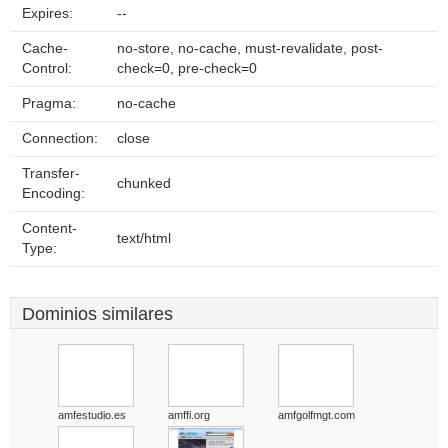
Expires:
--
Cache-
no-store, no-cache, must-revalidate, post-
Control:
check=0, pre-check=0
Pragma:
no-cache
Connection:
close
Transfer-
chunked
Encoding:
Content-
text/html
Type:
Dominios similares
amfestudio.es
amffi.org
amfgolfmgt.com