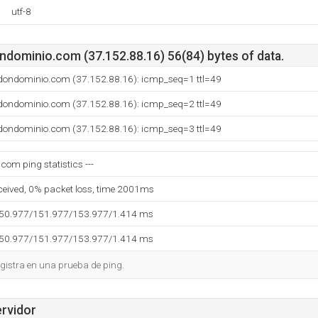
utf-8
ndominio.com (37.152.88.16) 56(84) bytes of data.
.dondominio.com (37.152.88.16): icmp_seq=1 ttl=49
.dondominio.com (37.152.88.16): icmp_seq=2 ttl=49
.dondominio.com (37.152.88.16): icmp_seq=3 ttl=49
com ping statistics ---
eceived, 0% packet loss, time 2001ms
150.977/151.977/153.977/1.414 ms
150.977/151.977/153.977/1.414 ms
gistra en una prueba de ping.
ervidor