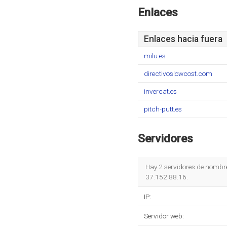
Enlaces
Enlaces hacia fuera
milu.es
directivoslowcost.com
invercat.es
pitch-putt.es
Servidores
Hay 2 servidores de nombr
37.152.88.16.
IP:
Servidor web: