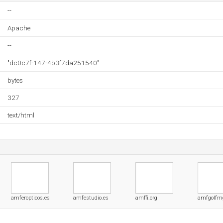
--
Apache
--
"dc0c7f-147-4b3f7da251540"
bytes
327
text/html
amferopticos.es
amfestudio.es
amffi.org
amfgolfm