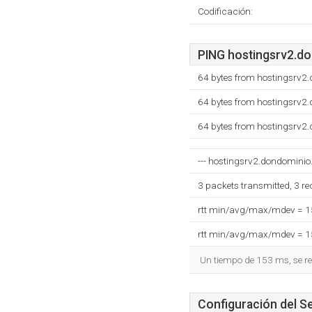
Codificación:
PING hostingsrv2.do
64 bytes from hostingsrv2
64 bytes from hostingsrv2
64 bytes from hostingsrv2
--- hostingsrv2.dondominio.
3 packets transmitted, 3 r
rtt min/avg/max/mdev = 
rtt min/avg/max/mdev = 
Un tiempo de 153 ms, se re
Configuración del S