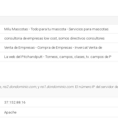
Milu Mascotas - Todo para tu mascota - Servicios para mascotas
consultoria de empresas low cost, somos directivos consultores
Venta de Empresas - Compra de Empresas - Invercat Venta de
La web del Pitchandputt - Torneos, campos, clases, tv. campos de P
e,
ns2.dondominio.com
, y
ns1.dondominio.com
. El número IP del servidor d
37.152.88.16
Apache