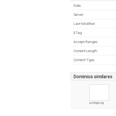
Date:
Server:
Last-Modified:
ETag:
Accept-Ranges:
Content-Length:
Content-Type:
Dominios similares
amfepb.org