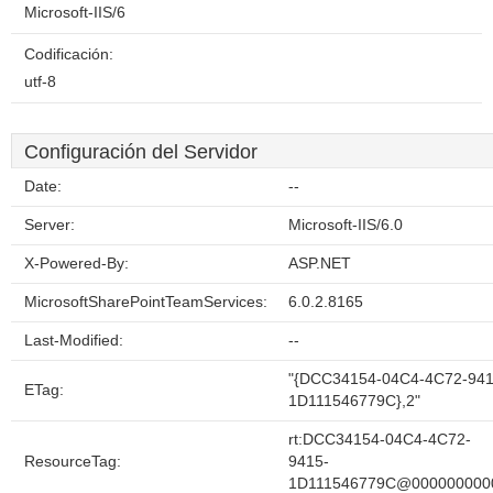
Microsoft-IIS/6
Codificación:
utf-8
Configuración del Servidor
Date:
--
Server:
Microsoft-IIS/6.0
X-Powered-By:
ASP.NET
MicrosoftSharePointTeamServices:
6.0.2.8165
Last-Modified:
--
"{DCC34154-04C4-4C72-941
ETag:
1D111546779C},2"
rt:DCC34154-04C4-4C72-
ResourceTag:
9415-
1D111546779C@000000000