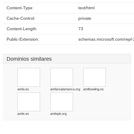
Content-Type:
text/html
Cache-Control:
private
Content-Length:
73
Public-Extension:
schemas.microsoft.com/repl-
Dominios similares
amfa.es
amfarsalamanca.org
amfbowling.es
amfe.es
amfepb.org