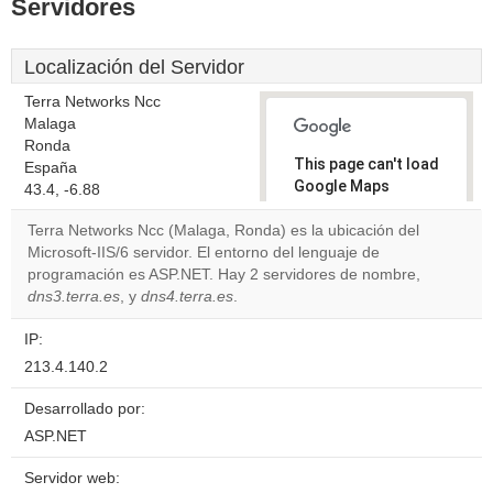
Servidores
Localización del Servidor
Terra Networks Ncc
Malaga
Ronda
This page can't load
España
Google Maps
43.4, -6.88
correctly.
Terra Networks Ncc (Malaga, Ronda) es la ubicación del
Microsoft-IIS/6 servidor. El entorno del lenguaje de
Do you
OK
programación es ASP.NET. Hay 2 servidores de nombre,
own this
website?
dns3.terra.es
, y
dns4.terra.es
.
IP:
213.4.140.2
Desarrollado por:
ASP.NET
Servidor web: