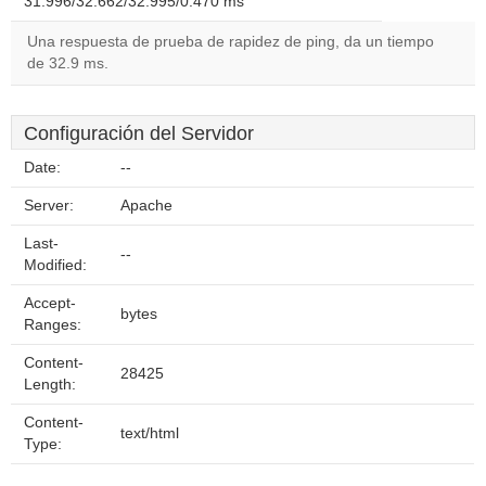
31.996/32.662/32.995/0.470 ms
Una respuesta de prueba de rapidez de ping, da un tiempo
de 32.9 ms.
Configuración del Servidor
Date:
--
Server:
Apache
Last-
--
Modified:
Accept-
bytes
Ranges:
Content-
28425
Length:
Content-
text/html
Type: