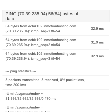
PING (70.39.235.94) 56(84) bytes of
data.
64 bytes from ecbiz102.inmotionhosting.com
32.9 ms
(70.39.235.94): icmp_seq=1 ttl=54
64 bytes from ecbiz102.inmotionhosting.com
31.9 ms
(70.39.235.94): icmp_seq=2 ttl=54
64 bytes from ecbiz102.inmotionhosting.com
32.9 ms
(70.39.235.94): icmp_seq=3 ttl=54
--- ping statistics ---
3 packets transmitted, 3 received, 0% packet loss,
time 2001ms
rtt min/avg/max/mdev =
31.996/32.662/32.995/0.470 ms
rtt min/avg/max/mdev =