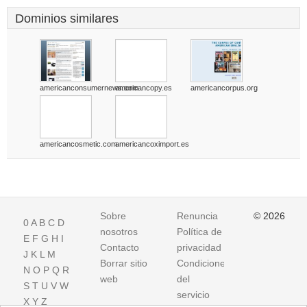
Dominios similares
americanconsumernews.com
americancopy.es
americancorpus.org
americancosmetic.com
americancoximport.es
Sobre
Renuncia
© 2026
0
A
B
C
D
nosotros
Política de
E
F
G
H
I
Contacto
privacidad
J
K
L
M
Borrar sitio
Condiciones
N
O
P
Q
R
web
del
S
T
U
V
W
servicio
X
Y
Z