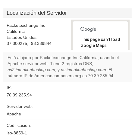
Localización del Servidor
Packetexchange Inc
California
Estados Unidos
This page can't load
37.300275, -93.339844
Google Maps
correctly.
Está alojado por Packetexchange Inc California, usando el
Apache servidor web. Tiene 2 registros DNS,
Do you
OK
ns2.inmotionhosting.com
, y
ns.inmotionhosting.com
own this
. El
website?
número IP de Americancomposers.org es 70.39.235.94.
IP:
70.39.235.94
Servidor web:
Apache
Codificación:
iso-8859-1