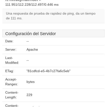
111.951/112.228/112.497/0.446 ms
Una respuesta de prueba de rapidez de ping, da un tiempo
de 111 ms.
Configuración del Servidor
Date:
--
Server:
Apache
Last-
--
Modified:
ETag:
"81cdfcd-e5-4b7c27fa6c5eb"
Accept-
bytes
Ranges:
Content-
229
Length:
Content-