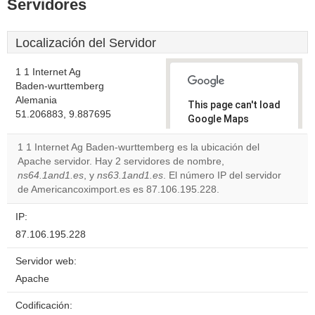
Servidores
Localización del Servidor
1 1 Internet Ag
Baden-wurttemberg
Alemania
This page can't load
51.206883, 9.887695
Google Maps
correctly.
1 1 Internet Ag Baden-wurttemberg es la ubicación del
Apache servidor. Hay 2 servidores de nombre,
Do you
OK
ns64.1and1.es
, y
ns63.1and1.es
. El número IP del servidor
own this
website?
de Americancoximport.es es 87.106.195.228.
IP:
87.106.195.228
Servidor web:
Apache
Codificación: