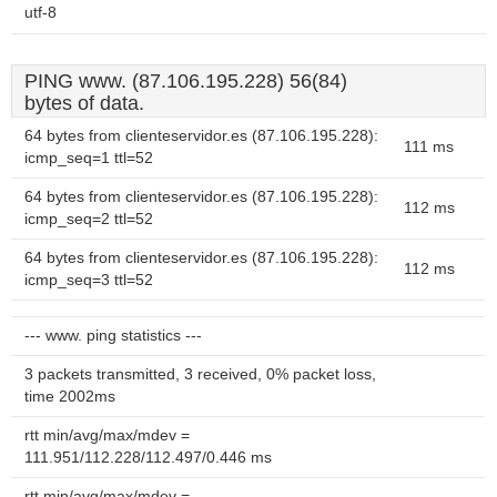
utf-8
PING www. (87.106.195.228) 56(84)
bytes of data.
64 bytes from clienteservidor.es (87.106.195.228):
111 ms
icmp_seq=1 ttl=52
64 bytes from clienteservidor.es (87.106.195.228):
112 ms
icmp_seq=2 ttl=52
64 bytes from clienteservidor.es (87.106.195.228):
112 ms
icmp_seq=3 ttl=52
--- www. ping statistics ---
3 packets transmitted, 3 received, 0% packet loss,
time 2002ms
rtt min/avg/max/mdev =
111.951/112.228/112.497/0.446 ms
rtt min/avg/max/mdev =