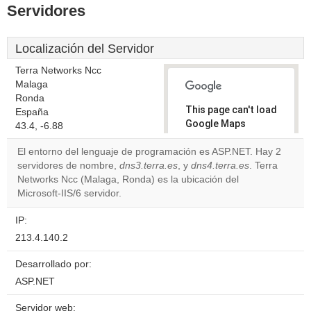
Servidores
Localización del Servidor
Terra Networks Ncc
Malaga
Ronda
This page can't load
España
Google Maps
43.4, -6.88
correctly.
El entorno del lenguaje de programación es ASP.NET. Hay 2
servidores de nombre,
dns3.terra.es
, y
dns4.terra.es
. Terra
Do you
OK
Networks Ncc (Malaga, Ronda) es la ubicación del
own this
website?
Microsoft-IIS/6 servidor.
IP:
213.4.140.2
Desarrollado por:
ASP.NET
Servidor web: