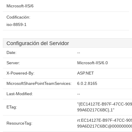
Microsoft-IIS/6
Codificación:
iso-8859-1
Configuración del Servidor
Date:
--
Server:
Microsoft-IIS/6.0
X-Powered-By:
ASP.NET
MicrosoftSharePointTeamServices:
6.0.2.8165
Last-Modified:
--
"{EC14127E-B97F-47CC-909
ETag:
99A6D217C6BC},1"
rt:EC14127E-B97F-47CC-90
ResourceTag:
99A6D217C6BC@00000000