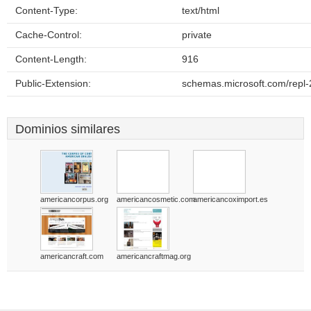
Content-Type:
text/html
Cache-Control:
private
Content-Length:
916
Public-Extension:
schemas.microsoft.com/repl-
Dominios similares
americancorpus.org
americancosmetic.com
americancoximport.es
americancraft.com
americancraftmag.org