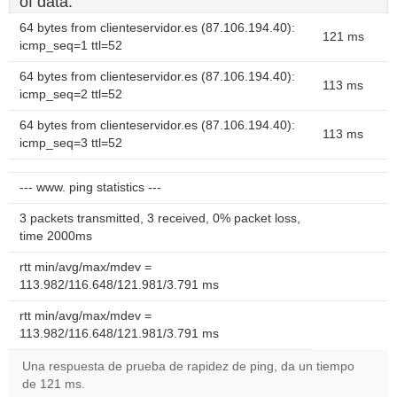
of data.
64 bytes from clienteservidor.es (87.106.194.40):
121 ms
icmp_seq=1 ttl=52
64 bytes from clienteservidor.es (87.106.194.40):
113 ms
icmp_seq=2 ttl=52
64 bytes from clienteservidor.es (87.106.194.40):
113 ms
icmp_seq=3 ttl=52
--- www. ping statistics ---
3 packets transmitted, 3 received, 0% packet loss,
time 2000ms
rtt min/avg/max/mdev =
113.982/116.648/121.981/3.791 ms
rtt min/avg/max/mdev =
113.982/116.648/121.981/3.791 ms
Una respuesta de prueba de rapidez de ping, da un tiempo
de 121 ms.