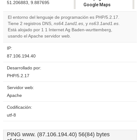
51.206883, 9.887695
Google Maps
correctly.
El entorno del lenguaje de programación es PHP/5.2.17.
Tiene 2 registros DNS,
ns64.1and1.es
, y
ns63.1and1.es
.
Do you
OK
Está alojado por 1 1 Internet Ag Baden-wurttemberg,
own this
website?
usando el Apache servidor web.
IP:
87.106.194.40
Desarrollado por:
PHP/5.2.17
Servidor web:
Apache
Codificación:
utf-8
PING www. (87.106.194.40) 56(84) bytes