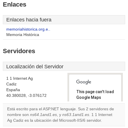
Enlaces
Enlaces hacia fuera
memoriahistorica.org.e..
Memoria Histórica
Servidores
Localización del Servidor
1 1 Internet Ag
Cadiz
España
This page can't load
40.380028, -3.076172
Google Maps
correctly.
Está escrito para el ASP.NET lenguaje. Sus 2 servidores de
nombre son
ns64.1and1.es
, y
ns63.1and1.es
. 1 1 Internet
Do you
OK
Ag Cadiz es la ubicación del Microsoft-IIS/6 servidor.
own this
website?