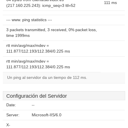
111 ms
(217.160.225.243): icmp_seq=3 ttl=52
--- www. ping statistics ---
3 packets transmitted, 3 received, 0% packet loss,
time 1999ms
rtt min/avg/max/mdev =
111.877/112.193/112.384/0.225 ms
rtt min/avg/max/mdev =
111.877/112.193/112.384/0.225 ms
Un ping al servidor da un tiempo de 112 ms.
Configuración del Servidor
Date:
--
Server:
Microsoft-IIS/6.0
X-