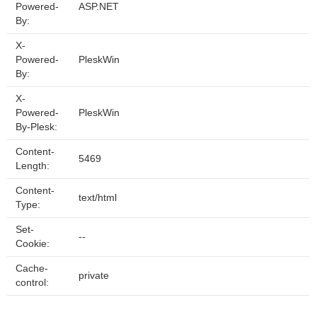
Powered-
ASP.NET
By:
X-
Powered-
PleskWin
By:
X-
Powered-
PleskWin
By-Plesk:
Content-
5469
Length:
Content-
text/html
Type:
Set-
--
Cookie:
Cache-
private
control: