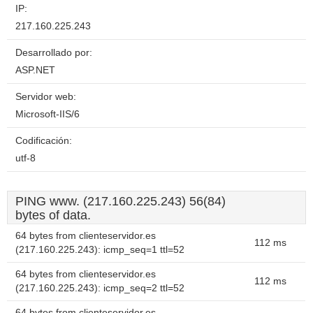
IP:
217.160.225.243
Desarrollado por:
ASP.NET
Servidor web:
Microsoft-IIS/6
Codificación:
utf-8
PING www. (217.160.225.243) 56(84)
bytes of data.
64 bytes from clienteservidor.es
112 ms
(217.160.225.243): icmp_seq=1 ttl=52
64 bytes from clienteservidor.es
112 ms
(217.160.225.243): icmp_seq=2 ttl=52
64 bytes from clienteservidor.es