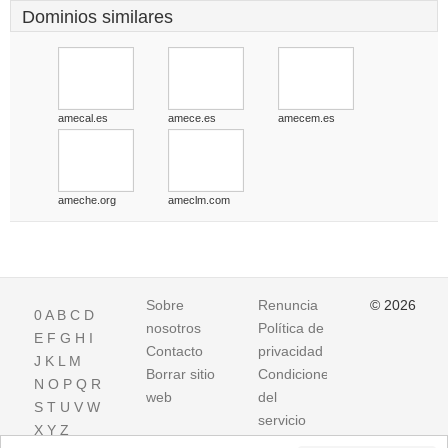
Dominios similares
amecal.es
amece.es
amecem.es
ameche.org
ameclm.com
Sobre
Renuncia
© 2026
0
A
B
C
D
nosotros
Política de
E
F
G
H
I
Contacto
privacidad
J
K
L
M
Borrar sitio
Condiciones
N
O
P
Q
R
web
del
S
T
U
V
W
servicio
X
Y
Z