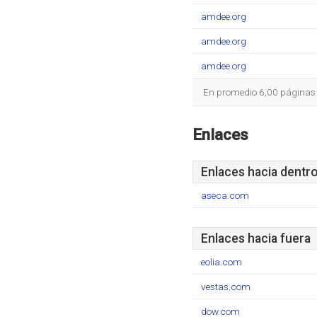
amdee.org
amdee.org
amdee.org
En promedio 6,00 páginas s
Enlaces
Enlaces hacia dentr
aseca.com
Enlaces hacia fuera
eolia.com
vestas.com
dow.com