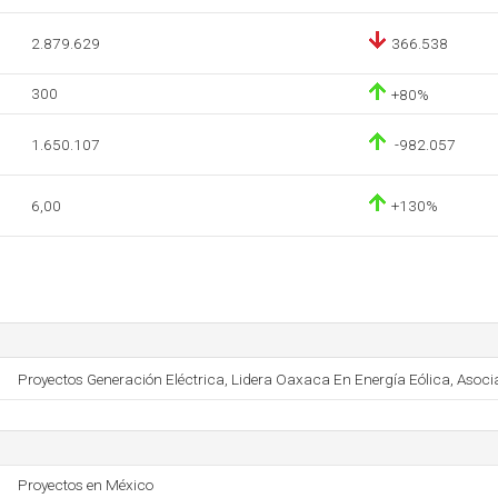
2.879.629
366.538
300
+80%
1.650.107
-982.057
6,00
+130%
Proyectos Generación Eléctrica, Lidera Oaxaca En Energía Eólica, Asocia
Proyectos en México