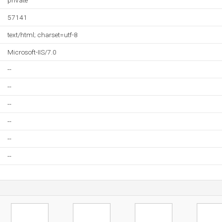
private
57141
text/html; charset=utf-8
Microsoft-IIS/7.0
--
--
--
--
--
--