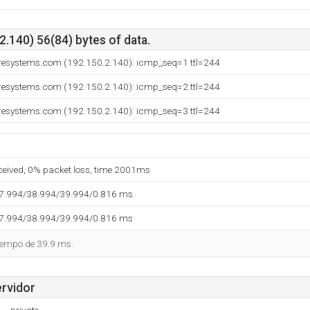
.140) 56(84) bytes of data.
uresystems.com (192.150.2.140): icmp_seq=1 ttl=244
uresystems.com (192.150.2.140): icmp_seq=2 ttl=244
uresystems.com (192.150.2.140): icmp_seq=3 ttl=244
eceived, 0% packet loss, time 2001ms
37.994/38.994/39.994/0.816 ms
37.994/38.994/39.994/0.816 ms
tiempo de 39.9 ms.
ervidor