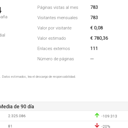
783
Páginas vistas al mes
4
paña
783
Visitantes mensuales
€ 0,08
Valor por visitante
ial
€ 780,36
Valor estimado
111
Enlaces externos
--
Número de páginas
. Datos estimados, lea el descargo de responsabilidad.
 Media de 90 día
2.325.086
-109.313
81
-20%