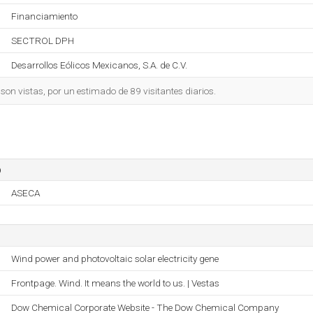
Financiamiento
SECTROL DPH
Desarrollos Eólicos Mexicanos, S.A. de C.V.
on vistas, por un estimado de 89 visitantes diarios.
o
ASECA
Wind power and photovoltaic solar electricity gene
Frontpage. Wind. It means the world to us. | Vestas
Dow Chemical Corporate Website - The Dow Chemical Company