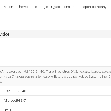
Alstom - The world's leading energy solutions and transport company
vidor
de Amdee.org es 192.150.2.140. Tiene 3 registros DNS,
ns3.worldsecuresyst
com
, y
ns2.worldsecuresystems.com
. Está alojado por Adobe Systems Inc. Ca
b.
192.150.2.140
Microsoft-IIS/7
utf-8