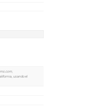
ems.com
,
lifornia, usando el