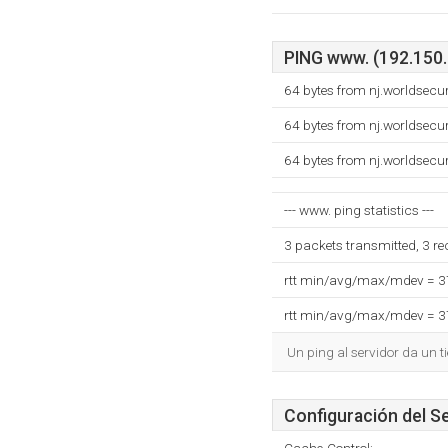
PING www. (192.150.2
64 bytes from nj.worldsec
64 bytes from nj.worldsec
64 bytes from nj.worldsec
--- www. ping statistics ---
3 packets transmitted, 3 r
rtt min/avg/max/mdev = 
rtt min/avg/max/mdev = 
Un ping al servidor da un 
Configuración del S