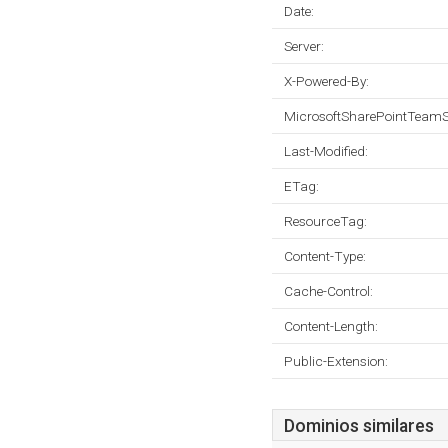
Date:
Server:
X-Powered-By:
MicrosoftSharePointTeamS
Last-Modified:
ETag:
ResourceTag:
Content-Type:
Cache-Control:
Content-Length:
Public-Extension:
Dominios similares