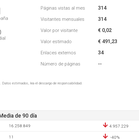
314
Páginas vistas al mes
1
paña
314
Visitantes mensuales
€ 0,02
Valor por visitante
0
ial
€ 491,23
Valor estimado
34
Enlaces externos
--
Número de páginas
. Datos estimados, lea el descargo de responsabilidad.
 Media de 90 día
16.258.849
4.957.229
11
-40%