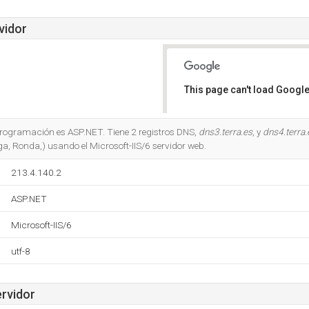
vidor
This page can't load Google
Do you own this website?
 programación es ASP.NET. Tiene 2 registros DNS,
dns3.terra.es
, y
dns4.terra.
, Ronda,) usando el Microsoft-IIS/6 servidor web.
213.4.140.2
ASP.NET
Microsoft-IIS/6
utf-8
ervidor