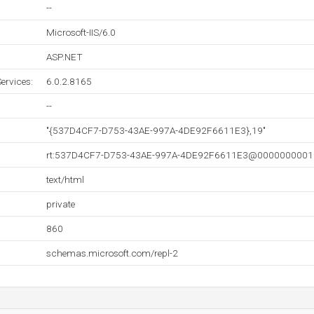
--
Microsoft-IIS/6.0
ASP.NET
ervices:
6.0.2.8165
--
"{537D4CF7-D753-43AE-997A-4DE92F6611E3},19"
rt:537D4CF7-D753-43AE-997A-4DE92F6611E3@0000000001
text/html
private
860
schemas.microsoft.com/repl-2