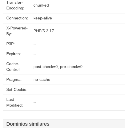
Transfer-
chunked
Encoding:
Connection:
keep-alive
X-Powered-
PHP/5.2.17
By:
P3P:
--
Expires:
--
Cache-
post-check=0, pre-check=0
Control:
Pragma:
no-cache
Set-Cookie:
--
Last-
--
Modified:
Dominios similares