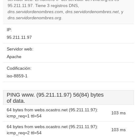
Do you
OK
95.211.11.97. Tiene 3 registros DNS,
own this
website?
dns.servidordenombres.com
,
dns.servidordenombres.net
, y
dns.servidordenombres.org
.
IP:
95.211.11.97
Servidor web:
Apache
Codificación:
iso-8859-1
PING www. (95.211.11.97) 56(84) bytes
of data.
64 bytes from webs.ocastro.net (95.211.11.97):
103 ms
icmp_req=1 ttl=54
64 bytes from webs.ocastro.net (95.211.11.97):
103 ms
icmp_req=2 ttl=54