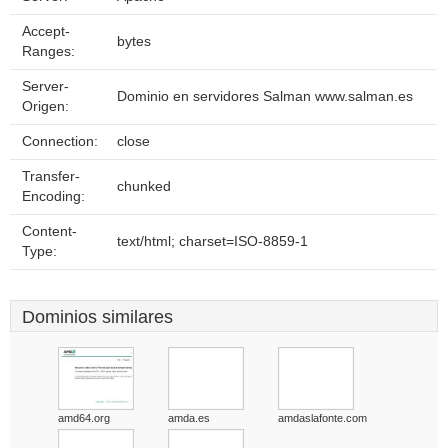
Accept-
bytes
Ranges:
Server-
Dominio en servidores Salman www.salman.es
Origen:
Connection:
close
Transfer-
chunked
Encoding:
Content-
text/html; charset=ISO-8859-1
Type:
Dominios similares
amd64.org
amda.es
amdaslafonte.com