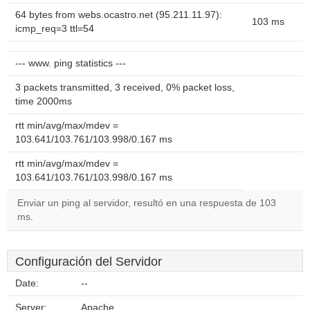
64 bytes from webs.ocastro.net (95.211.11.97):
103 ms
icmp_req=3 ttl=54
--- www. ping statistics ---
3 packets transmitted, 3 received, 0% packet loss,
time 2000ms
rtt min/avg/max/mdev =
103.641/103.761/103.998/0.167 ms
rtt min/avg/max/mdev =
103.641/103.761/103.998/0.167 ms
Enviar un ping al servidor, resultó en una respuesta de 103
ms.
Configuración del Servidor
Date:
--
Server:
Apache