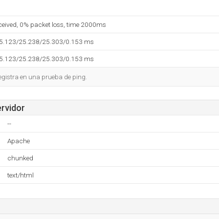
eceived, 0% packet loss, time 2000ms
25.123/25.238/25.303/0.153 ms
25.123/25.238/25.303/0.153 ms
egistra en una prueba de ping.
ervidor
--
Apache
chunked
text/html