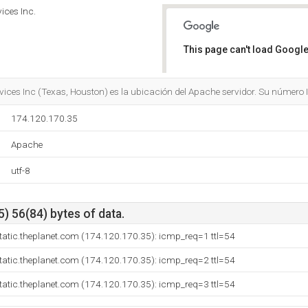
ices Inc.
This page can't load Google
Do you own this website?
vices Inc (Texas, Houston) es la ubicación del Apache servidor. Su número
174.120.170.35
Apache
utf-8
) 56(84) bytes of data.
tatic.theplanet.com (174.120.170.35): icmp_req=1 ttl=54
tatic.theplanet.com (174.120.170.35): icmp_req=2 ttl=54
tatic.theplanet.com (174.120.170.35): icmp_req=3 ttl=54