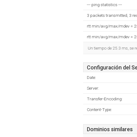
--- ping statistics ---
3 packets transmitted, 3 r
rtt min/avg/max/mdev = 
rtt min/avg/max/mdev = 
Un tiempo de 25.3 ms, se r
Configuración del S
Date:
Server:
Transfer-Encoding:
Content-Type:
Dominios similares