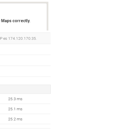
 Maps correctly.
OK
 IP es 174.120.170.35.
25.3 ms
25.1 ms
25.2 ms