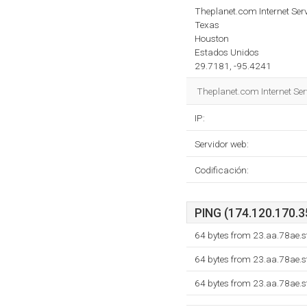
Theplanet.com Internet Serv
Texas
Houston
Estados Unidos
29.7181, -95.4241
Theplanet.com Internet Ser
IP:
Servidor web:
Codificación:
PING (174.120.170.35
64 bytes from 23.aa.78ae.s
64 bytes from 23.aa.78ae.s
64 bytes from 23.aa.78ae.s