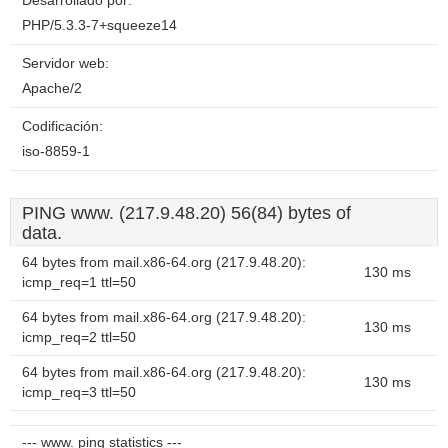
Desarrollado por:
PHP/5.3.3-7+squeeze14
Servidor web:
Apache/2
Codificación:
iso-8859-1
PING www. (217.9.48.20) 56(84) bytes of
data.
64 bytes from mail.x86-64.org (217.9.48.20):
130 ms
icmp_req=1 ttl=50
64 bytes from mail.x86-64.org (217.9.48.20):
130 ms
icmp_req=2 ttl=50
64 bytes from mail.x86-64.org (217.9.48.20):
130 ms
icmp_req=3 ttl=50
--- www. ping statistics ---