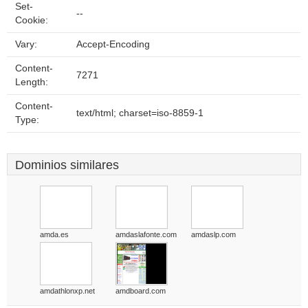
Set-
--
Cookie:
Vary:
Accept-Encoding
Content-
7271
Length:
Content-
text/html; charset=iso-8859-1
Type:
Dominios similares
amda.es
amdaslafonte.com
amdaslp.com
amdathlonxp.net
amdboard.com