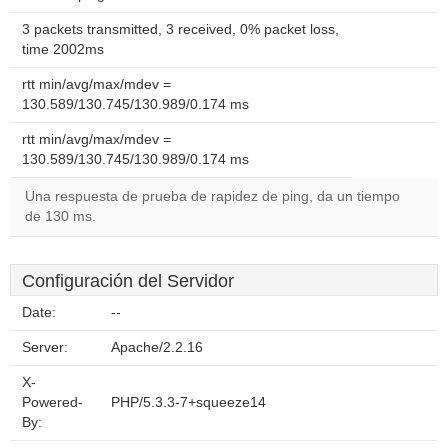
3 packets transmitted, 3 received, 0% packet loss,
time 2002ms
rtt min/avg/max/mdev =
130.589/130.745/130.989/0.174 ms
rtt min/avg/max/mdev =
130.589/130.745/130.989/0.174 ms
Una respuesta de prueba de rapidez de ping, da un tiempo
de 130 ms.
Configuración del Servidor
Date:
--
Server:
Apache/2.2.16
X-
Powered-
PHP/5.3.3-7+squeeze14
By: