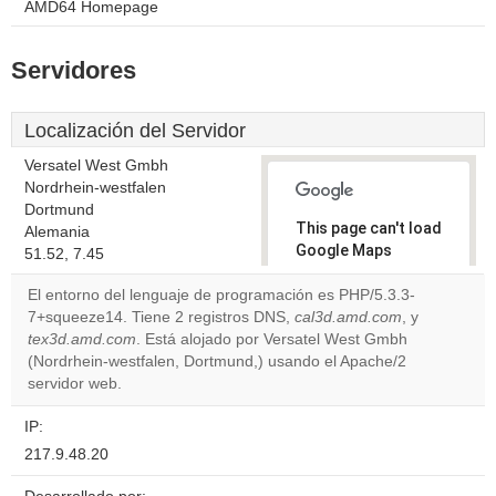
AMD64 Homepage
Servidores
Localización del Servidor
Versatel West Gmbh
Nordrhein-westfalen
Dortmund
This page can't load
Alemania
Google Maps
51.52, 7.45
correctly.
El entorno del lenguaje de programación es PHP/5.3.3-
7+squeeze14. Tiene 2 registros DNS,
cal3d.amd.com
, y
Do you
OK
tex3d.amd.com
. Está alojado por Versatel West Gmbh
own this
website?
(Nordrhein-westfalen, Dortmund,) usando el Apache/2
servidor web.
IP:
217.9.48.20