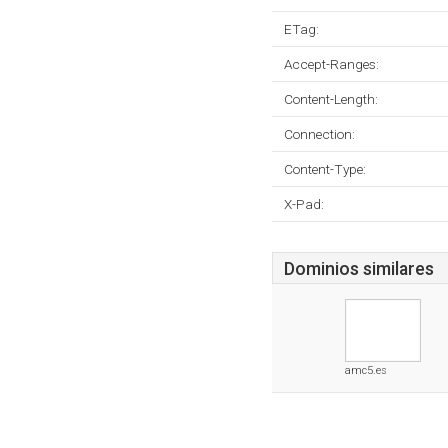
ETag:
Accept-Ranges:
Content-Length:
Connection:
Content-Type:
X-Pad:
Dominios similares
amc5.es