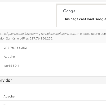
This page can't load Google
Do you own this website?
e,
ns3.piensasolutions.com
, y
ns4.piensasolutions.com
. Piensasolutions.com
idor. Su número IP es 217.76.156.252.
217.76.156.252
Apache
iso-8859-1
ervidor
--
Apache
--