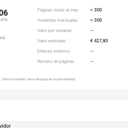
< 300
Páginas vistas al mes
06
paña
< 300
Visitantes mensuales
--
Valor por visitante
ial
€ 427,83
Valor estimado
--
Enlaces externos
--
Número de páginas
. Datos estimados, lea el descargo de responsabilidad.
vidor