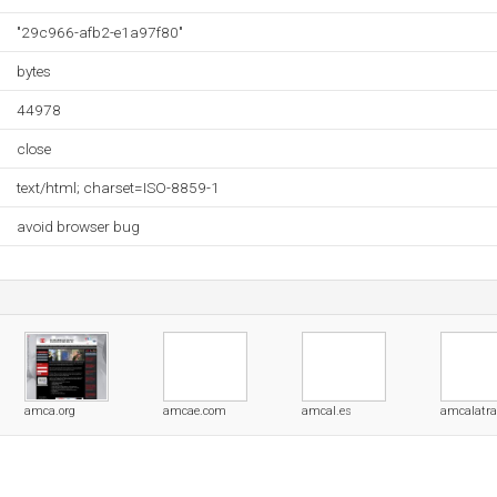
"29c966-afb2-e1a97f80"
bytes
44978
close
text/html; charset=ISO-8859-1
avoid browser bug
amca.org
amcae.com
amcal.es
amcalatrav