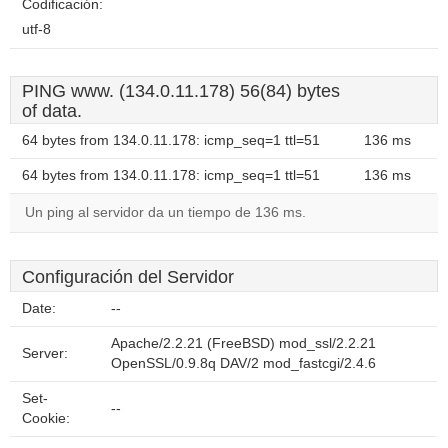
Codificación:
utf-8
PING www. (134.0.11.178) 56(84) bytes
of data.
64 bytes from 134.0.11.178: icmp_seq=1 ttl=51
136 ms
64 bytes from 134.0.11.178: icmp_seq=1 ttl=51
136 ms
Un ping al servidor da un tiempo de 136 ms.
Configuración del Servidor
Date:
--
Apache/2.2.21 (FreeBSD) mod_ssl/2.2.21
Server:
OpenSSL/0.9.8q DAV/2 mod_fastcgi/2.4.6
Set-
--
Cookie: