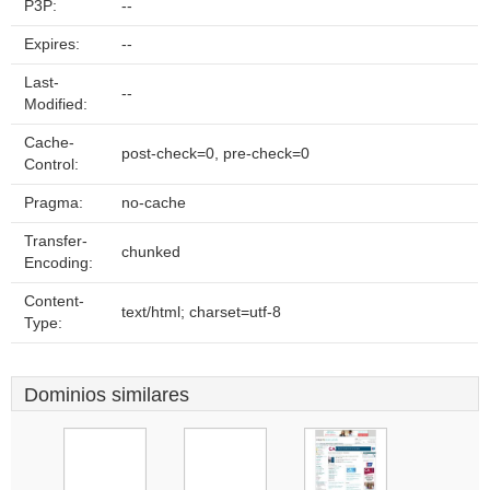
P3P:
--
Expires:
--
Last-
--
Modified:
Cache-
post-check=0, pre-check=0
Control:
Pragma:
no-cache
Transfer-
chunked
Encoding:
Content-
text/html; charset=utf-8
Type:
Dominios similares