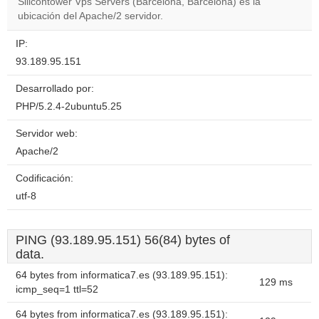
Silicontower Vps Servers (Barcelona, Barcelona) es la
ubicación del Apache/2 servidor.
IP:
93.189.95.151
Desarrollado por:
PHP/5.2.4-2ubuntu5.25
Servidor web:
Apache/2
Codificación:
utf-8
PING (93.189.95.151) 56(84) bytes of
data.
64 bytes from informatica7.es (93.189.95.151):
129 ms
icmp_seq=1 ttl=52
64 bytes from informatica7.es (93.189.95.151):