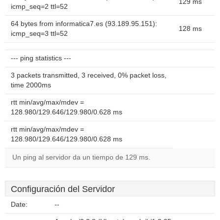
129 ms
icmp_seq=2 ttl=52
64 bytes from informatica7.es (93.189.95.151):
128 ms
icmp_seq=3 ttl=52
--- ping statistics ---
3 packets transmitted, 3 received, 0% packet loss,
time 2000ms
rtt min/avg/max/mdev =
128.980/129.646/129.980/0.628 ms
rtt min/avg/max/mdev =
128.980/129.646/129.980/0.628 ms
Un ping al servidor da un tiempo de 129 ms.
Configuración del Servidor
Date:
--