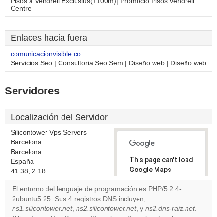
Pisos a Vendrell Exclusius(+100m)| Promoció Pisos Vendrell
Centre
Enlaces hacia fuera
comunicacionvisible.co..
Servicios Seo | Consultoria Seo Sem | Diseño web | Diseño web
Servidores
Localización del Servidor
Silicontower Vps Servers
Barcelona
Barcelona
This page can't load
España
Google Maps
41.38, 2.18
correctly.
El entorno del lenguaje de programación es PHP/5.2.4-
2ubuntu5.25. Sus 4 registros DNS incluyen,
Do you
OK
ns1.silicontower.net
,
ns2.silicontower.net
own this
, y
ns2.dns-raiz.net
.
website?