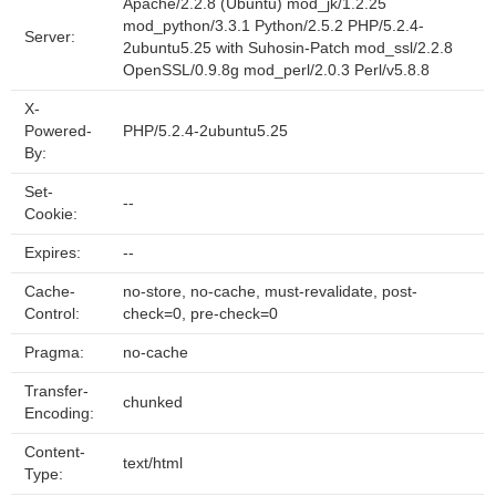
Apache/2.2.8 (Ubuntu) mod_jk/1.2.25
mod_python/3.3.1 Python/2.5.2 PHP/5.2.4-
Server:
2ubuntu5.25 with Suhosin-Patch mod_ssl/2.2.8
OpenSSL/0.9.8g mod_perl/2.0.3 Perl/v5.8.8
X-
Powered-
PHP/5.2.4-2ubuntu5.25
By:
Set-
--
Cookie:
Expires:
--
Cache-
no-store, no-cache, must-revalidate, post-
Control:
check=0, pre-check=0
Pragma:
no-cache
Transfer-
chunked
Encoding:
Content-
text/html
Type: