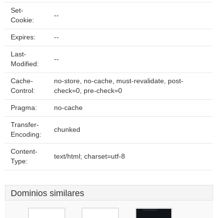
Set-
--
Cookie:
Expires:
--
Last-
--
Modified:
Cache-
no-store, no-cache, must-revalidate, post-
Control:
check=0, pre-check=0
Pragma:
no-cache
Transfer-
chunked
Encoding:
Content-
text/html; charset=utf-8
Type:
Dominios similares