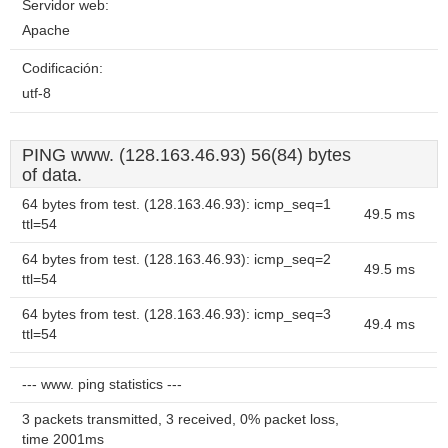
Servidor web:
Apache
Codificación:
utf-8
PING www. (128.163.46.93) 56(84) bytes
of data.
64 bytes from test. (128.163.46.93): icmp_seq=1
49.5 ms
ttl=54
64 bytes from test. (128.163.46.93): icmp_seq=2
49.5 ms
ttl=54
64 bytes from test. (128.163.46.93): icmp_seq=3
49.4 ms
ttl=54
--- www. ping statistics ---
3 packets transmitted, 3 received, 0% packet loss,
time 2001ms