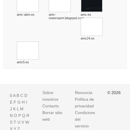
amc-abm.es
amc-
amc.es
motorsport.blogspot.com
amc24.es
amc5.es
Sobre
Renuncia
© 2026
0
A
B
C
D
nosotros
Política de
E
F
G
H
I
Contacto
privacidad
J
K
L
M
Borrar sitio
Condiciones
N
O
P
Q
R
web
del
S
T
U
V
W
servicio
X
Y
Z