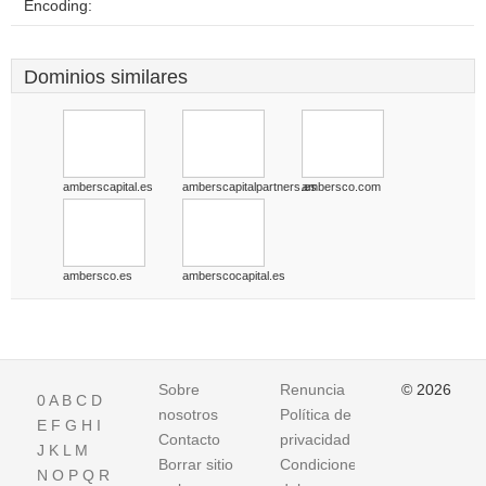
Encoding:
Dominios similares
amberscapital.es
amberscapitalpartners.es
ambersco.com
ambersco.es
amberscocapital.es
Sobre
Renuncia
© 2026
0
A
B
C
D
nosotros
Política de
E
F
G
H
I
Contacto
privacidad
J
K
L
M
Borrar sitio
Condiciones
N
O
P
Q
R