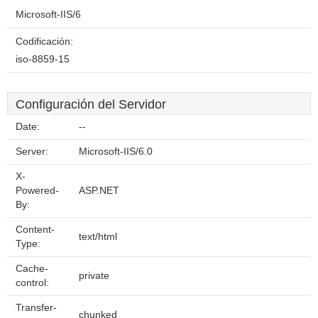
Microsoft-IIS/6
Codificación:
iso-8859-15
Configuración del Servidor
Date:
--
Server:
Microsoft-IIS/6.0
X-
Powered-
ASP.NET
By:
Content-
text/html
Type:
Cache-
private
control:
Transfer-
chunked