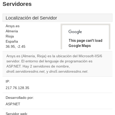
Servidores
Localización del Servidor
Arsys.es
Almeria
Rioja
This page can't load
España
Google Maps
36.95, -2.45
correctly.
Arsys.es (Almeria, Rioja) es la ubicación del Microsoft-IIS/6
servidor. El entorno del lenguaje de programación es
Do you
OK
ASP.NET. Hay 2 servidores de nombre,
own this
website?
dns6.servidoresdns.net
, y
dns5.servidoresdns.net
.
IP:
217.76.128.35
Desarrollado por:
ASP.NET
Servidor web: