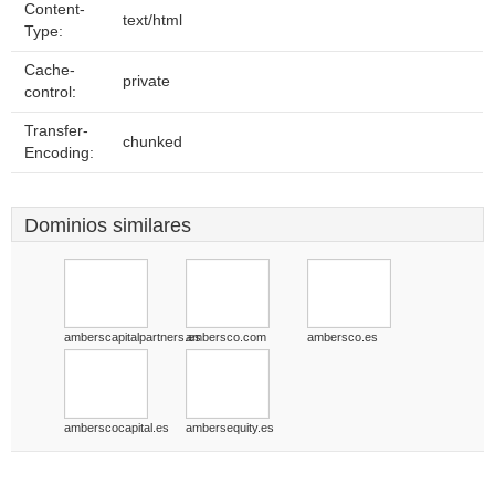
Content-
text/html
Type:
Cache-
private
control:
Transfer-
chunked
Encoding:
Dominios similares
amberscapitalpartners.es
ambersco.com
ambersco.es
amberscocapital.es
ambersequity.es