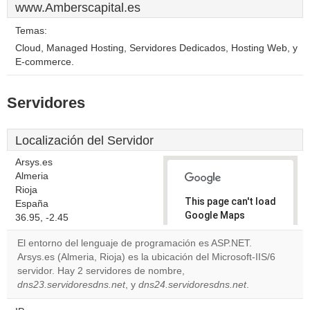
www.Amberscapital.es
Temas:
Cloud, Managed Hosting, Servidores Dedicados, Hosting Web, y
E-commerce.
Servidores
Localización del Servidor
Arsys.es
Almeria
Rioja
This page can't load
España
Google Maps
36.95, -2.45
correctly.
El entorno del lenguaje de programación es ASP.NET.
Arsys.es (Almeria, Rioja) es la ubicación del Microsoft-IIS/6
Do you
OK
servidor. Hay 2 servidores de nombre,
own this
website?
dns23.servidoresdns.net
, y
dns24.servidoresdns.net
.