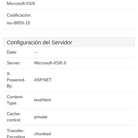
Microsoft-IIS/6
Codificación:
iso-8859-15
Configuración del Servidor
Date:
--
Server:
Microsoft-IIS/6.0
X-
Powered-
ASP.NET
By:
Content-
text/html
Type:
Cache-
private
control:
Transfer-
chunked
Encoding: