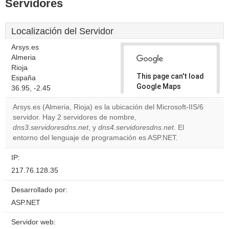
Servidores
Localización del Servidor
Arsys.es
Almeria
Rioja
This page can't load
España
Google Maps
36.95, -2.45
correctly.
Arsys.es (Almeria, Rioja) es la ubicación del Microsoft-IIS/6
servidor. Hay 2 servidores de nombre,
Do you
OK
dns3.servidoresdns.net
, y
dns4.servidoresdns.net
own this
. El
website?
entorno del lenguaje de programación es ASP.NET.
IP:
217.76.128.35
Desarrollado por:
ASP.NET
Servidor web: