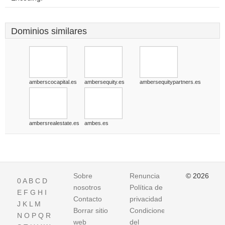
Dominios similares
amberscocapital.es
ambersequity.es
ambersequitypartners.es
ambersrealestate.es
ambes.es
Sobre
Renuncia
© 2026
0
A
B
C
D
nosotros
Política de
E
F
G
H
I
Contacto
privacidad
J
K
L
M
Borrar sitio
Condiciones
N
O
P
Q
R
web
del