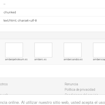
--
chunked
text/html; charset=utf-8
amberpetroleum.es
ambers.es
ambersandco.es
amberscap
otros
Renuncia
Política de privacidad
io web
Condiciones del servicio
cia online. Al utilizar nuestro sitio web, usted acepta el u