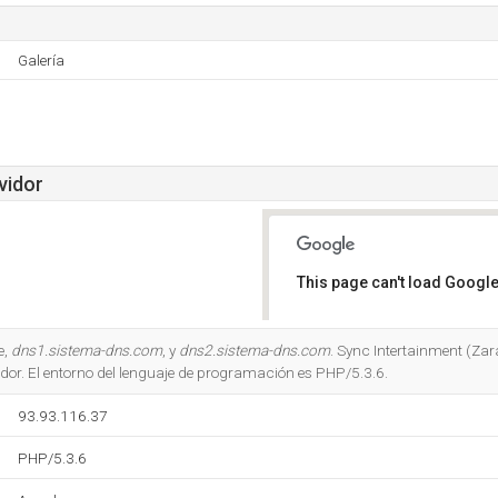
Galería
vidor
This page can't load Google
Do you own this website?
e,
dns1.sistema-dns.com
, y
dns2.sistema-dns.com
. Sync Intertainment (Za
dor. El entorno del lenguaje de programación es PHP/5.3.6.
93.93.116.37
PHP/5.3.6