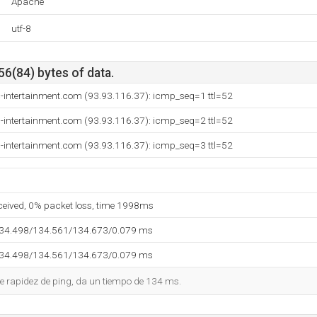
Apache
utf-8
56(84) bytes of data.
c-intertainment.com (93.93.116.37): icmp_seq=1 ttl=52
c-intertainment.com (93.93.116.37): icmp_seq=2 ttl=52
c-intertainment.com (93.93.116.37): icmp_seq=3 ttl=52
eceived, 0% packet loss, time 1998ms
134.498/134.561/134.673/0.079 ms
134.498/134.561/134.673/0.079 ms
e rapidez de ping, da un tiempo de 134 ms.