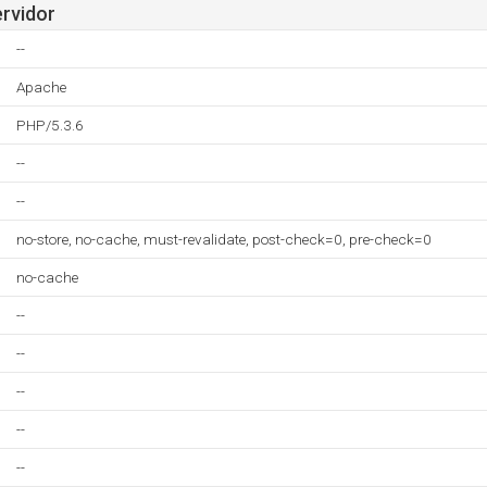
ervidor
--
Apache
PHP/5.3.6
--
--
no-store, no-cache, must-revalidate, post-check=0, pre-check=0
no-cache
--
--
--
--
--