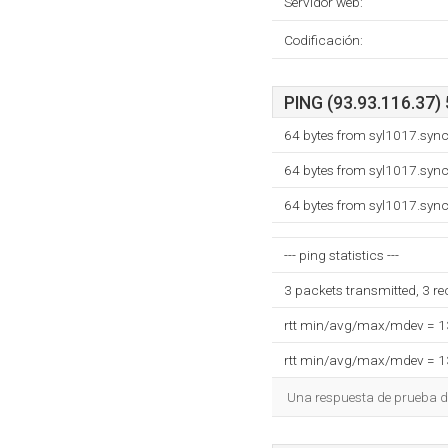
Servidor web:
Codificación:
PING (93.93.116.37) 
64 bytes from syl1017.syn
64 bytes from syl1017.syn
64 bytes from syl1017.syn
--- ping statistics ---
3 packets transmitted, 3 r
rtt min/avg/max/mdev = 
rtt min/avg/max/mdev = 
Una respuesta de prueba d