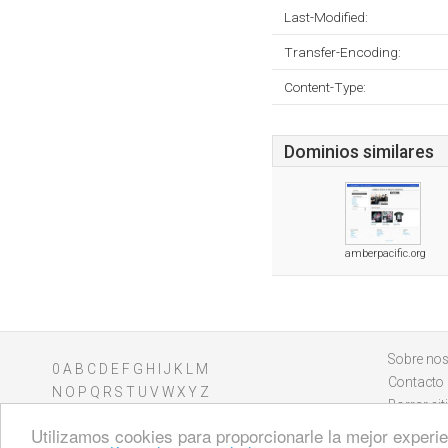
Last-Modified:
Transfer-Encoding:
Content-Type:
Dominios similares
amberpacific.org
Sobre nos
0
A
B
C
D
E
F
G
H
I
J
K
L
M
Contacto
N
O
P
Q
R
S
T
U
V
W
X
Y
Z
Borrar sit
Utilizamos cookies para proporcionarle la mejor experien