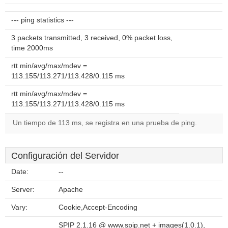
--- ping statistics ---
3 packets transmitted, 3 received, 0% packet loss,
time 2000ms
rtt min/avg/max/mdev =
113.155/113.271/113.428/0.115 ms
rtt min/avg/max/mdev =
113.155/113.271/113.428/0.115 ms
Un tiempo de 113 ms, se registra en una prueba de ping.
Configuración del Servidor
Date:
--
Server:
Apache
Vary:
Cookie,Accept-Encoding
SPIP 2.1.16 @ www.spip.net + images(1.0.1),