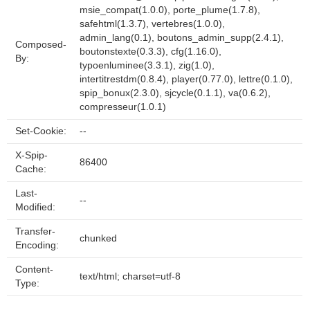
msie_compat(1.0.0), porte_plume(1.7.8),
safehtml(1.3.7), vertebres(1.0.0),
admin_lang(0.1), boutons_admin_supp(2.4.1),
Composed-
boutonstexte(0.3.3), cfg(1.16.0),
By:
typoenluminee(3.3.1), zig(1.0),
intertitrestdm(0.8.4), player(0.77.0), lettre(0.1.0),
spip_bonux(2.3.0), sjcycle(0.1.1), va(0.6.2),
compresseur(1.0.1)
Set-Cookie:
--
X-Spip-
86400
Cache:
Last-
--
Modified:
Transfer-
chunked
Encoding:
Content-
text/html; charset=utf-8
Type: