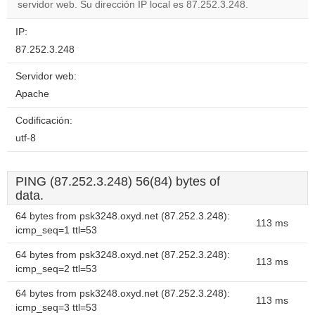
servidor web. Su dirección IP local es 87.252.3.248.
Do you
OK
own this
website?
IP:
87.252.3.248
Servidor web:
Apache
Codificación:
utf-8
PING (87.252.3.248) 56(84) bytes of
data.
64 bytes from psk3248.oxyd.net (87.252.3.248):
113 ms
icmp_seq=1 ttl=53
64 bytes from psk3248.oxyd.net (87.252.3.248):
113 ms
icmp_seq=2 ttl=53
64 bytes from psk3248.oxyd.net (87.252.3.248):
113 ms
icmp_seq=3 ttl=53