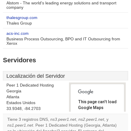
Alstom - The world's leading energy solutions and transport
company
thalesgroup.com
Thales Group
acs-inc.com
Business Process Outsourcing, BPO and IT Outsourcing from
Xerox
Servidores
Localización del Servidor
Peer 1 Dedicated Hosting
Georgia
Atlanta
This page can't load
Estados Unidos
Google Maps
33.9348, -84.2703
correctly.
Tiene 3 registros DNS,
ns3.peer1.net
,
ns2.peer1.net
, y
ns1.peer1.net
. Peer 1 Dedicated Hosting (Georgia, Atlanta)
Do you
OK