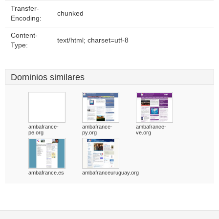
Transfer-
chunked
Encoding:
Content-
text/html; charset=utf-8
Type:
Dominios similares
ambafrance-
ambafrance-
ambafrance-
pe.org
py.org
ve.org
ambafrance.es
ambafranceuruguay.org