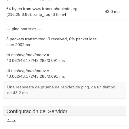
64 bytes from www.francophoniedc.org
43.0 ms
(216.25.8.88): icmp_req=3 ttl=54
--- ping statistics ---
3 packets transmitted, 3 received, 0% packet loss,
time 2002ms
rtt min/avg/max/mdev =
43.062/43.172/43.285/0.091 ms
rtt min/avg/max/mdev =
43.062/43.172/43.285/0.091 ms
Una respuesta de prueba de rapidez de ping, da un tiempo
de 43.2 ms.
Configuración del Servidor
Date:
--