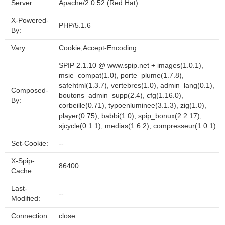
Server:
Apache/2.0.52 (Red Hat)
X-Powered-
PHP/5.1.6
By:
Vary:
Cookie,Accept-Encoding
SPIP 2.1.10 @ www.spip.net + images(1.0.1),
msie_compat(1.0), porte_plume(1.7.8),
safehtml(1.3.7), vertebres(1.0), admin_lang(0.1),
Composed-
boutons_admin_supp(2.4), cfg(1.16.0),
By:
corbeille(0.71), typoenluminee(3.1.3), zig(1.0),
player(0.75), babbi(1.0), spip_bonux(2.2.17),
sjcycle(0.1.1), medias(1.6.2), compresseur(1.0.1)
Set-Cookie:
--
X-Spip-
86400
Cache:
Last-
--
Modified:
Connection:
close