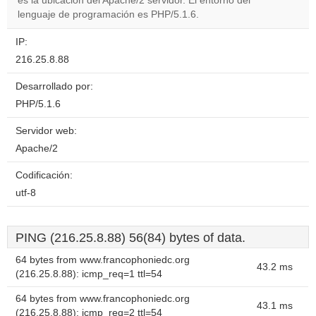
es la ubicación del Apache/2 servidor. El entorno del
own this
website?
lenguaje de programación es PHP/5.1.6.
IP:
216.25.8.88
Desarrollado por:
PHP/5.1.6
Servidor web:
Apache/2
Codificación:
utf-8
PING (216.25.8.88) 56(84) bytes of data.
64 bytes from www.francophoniedc.org
43.2 ms
(216.25.8.88): icmp_req=1 ttl=54
64 bytes from www.francophoniedc.org
43.1 ms
(216.25.8.88): icmp_req=2 ttl=54