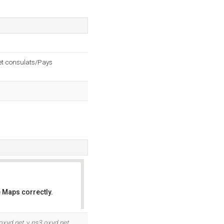
et consulats/Pays
 Maps correctly.
OK
oxyd.net
, y
ns3.oxyd.net
.