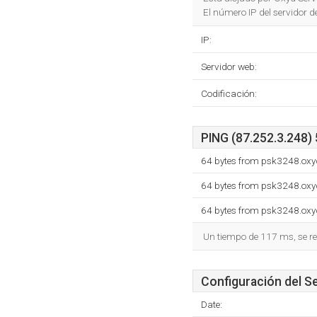
El número IP del servidor 
IP:
Servidor web:
Codificación:
PING (87.252.3.248) 
64 bytes from psk3248.oxyd
64 bytes from psk3248.oxyd
64 bytes from psk3248.oxyd
Un tiempo de 117 ms, se re
Configuración del S
Date: