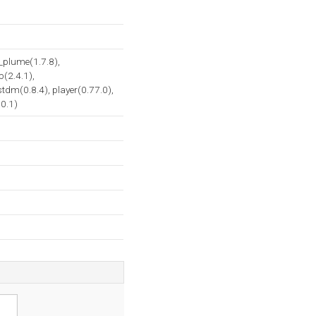
_plume(1.7.8),
(2.4.1),
estdm(0.8.4), player(0.77.0),
.0.1)