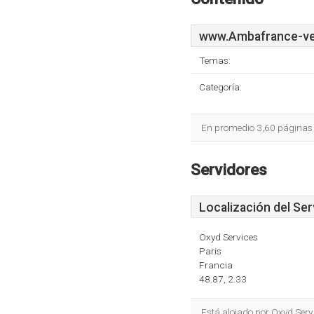
www.Ambafrance-ve
Temas:
Categoría:
En promedio 3,60 páginas s
Servidores
Localización del Ser
Oxyd Services
Paris
Francia
48.87, 2.33
Está alojado por Oxyd Serv