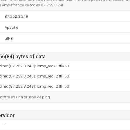
de Ambafrance-ve.org es 87.252.3.248.
87.252.3.248
Apache
utf-8
56(84) bytes of data.
.net (87.252.3.248): icmp_req=1 ttl=53
.net (87.252.3.248): icmp_req=2 ttl=53
.net (87.252.3.248): icmp_req=2 ttl=53
gistra en una prueba de ping.
ervidor
--