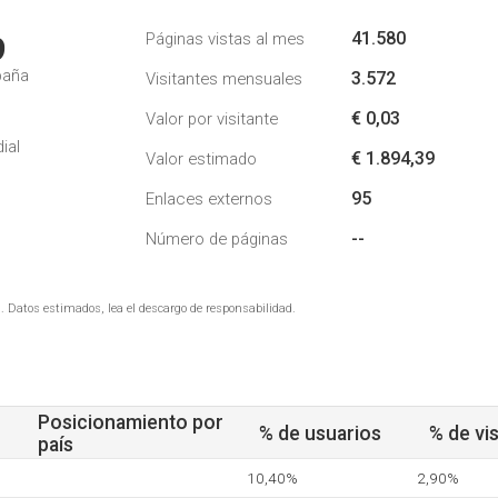
41.580
Páginas vistas al mes
9
paña
3.572
Visitantes mensuales
€ 0,03
Valor por visitante
ial
€ 1.894,39
Valor estimado
95
Enlaces externos
--
Número de páginas
. Datos estimados, lea el descargo de responsabilidad.
Posicionamiento por
% de usuarios
% de vis
país
10,40%
2,90%