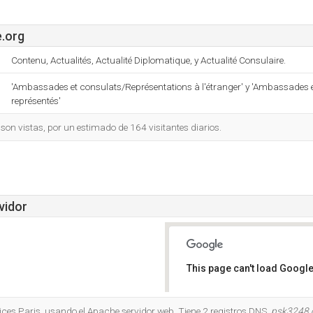
.org
Contenu, Actualités, Actualité Diplomatique, y Actualité Consulaire.
'Ambassades et consulats/Représentations à l'étranger' y 'Ambassades 
représentés'
on vistas, por un estimado de 164 visitantes diarios.
vidor
This page can't load Google
Do you own this website?
ices Paris, usando el Apache servidor web. Tiene 2 registros DNS,
psk3248.