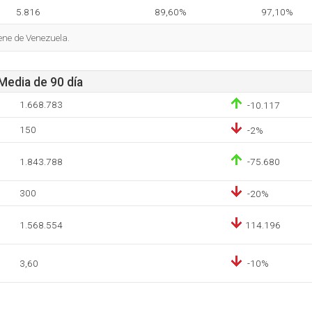
5.816
89,60%
97,10%
ene de Venezuela.
 Media de 90 día
1.668.783
-10.117
150
-2%
1.843.788
-75.680
300
-20%
1.568.554
114.196
3,60
-10%