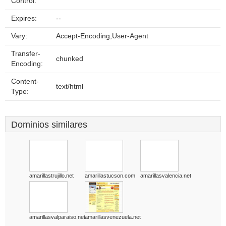
Control:
Expires:
--
Vary:
Accept-Encoding,User-Agent
Transfer-
chunked
Encoding:
Content-
text/html
Type:
Dominios similares
amarillastrujillo.net
amarillastucson.com
amarillasvalencia.net
amarillasvalparaiso.net
amarillasvenezuela.net