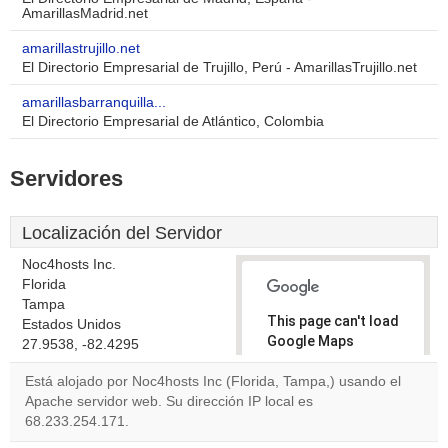
AmarillasMadrid.net
amarillastrujillo.net
El Directorio Empresarial de Trujillo, Perú - AmarillasTrujillo.net
amarillasbarranquilla...
El Directorio Empresarial de Atlántico, Colombia
Servidores
Localización del Servidor
Noc4hosts Inc.
Florida
Tampa
This page can't load
Estados Unidos
Google Maps
27.9538, -82.4295
correctly.
Está alojado por Noc4hosts Inc (Florida, Tampa,) usando el
Apache servidor web. Su dirección IP local es
Do you
OK
68.233.254.171.
own this
website?