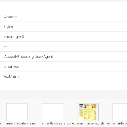
--
Apache
bytes
max-age=0
--
Accept-Encoding,User-Agent
chunked
text/html
m
amarillasvalencia.net
amarillasvalparaiso.net
amarillasvenezuela.net
amarillas