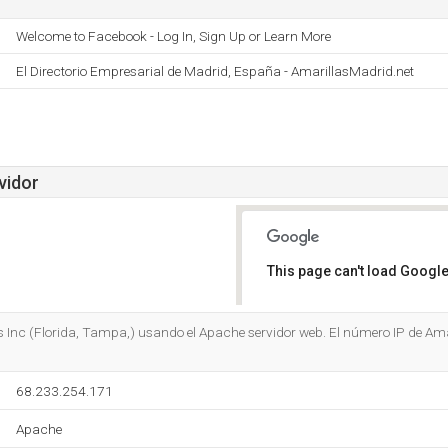
Welcome to Facebook - Log In, Sign Up or Learn More
El Directorio Empresarial de Madrid, España - AmarillasMadrid.net
vidor
This page can't load Google
Do you own this website?
 Inc (Florida, Tampa,) usando el Apache servidor web. El número IP de Amari
68.233.254.171
Apache