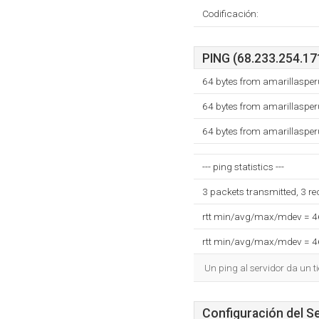
Codificación:
PING (68.233.254.171
64 bytes from amarillasper
64 bytes from amarillasper
64 bytes from amarillasper
--- ping statistics ---
3 packets transmitted, 3 r
rtt min/avg/max/mdev = 
rtt min/avg/max/mdev = 
Un ping al servidor da un 
Configuración del S