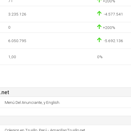
71
+200%
3.235.126
-4.577.541
0
+200%
6.050.795
-5.692.136
1,00
0%
.net
Menú Del Anunciante, y English.
Colegios en Trujillo, Perú - AmarillasTrujillo.net