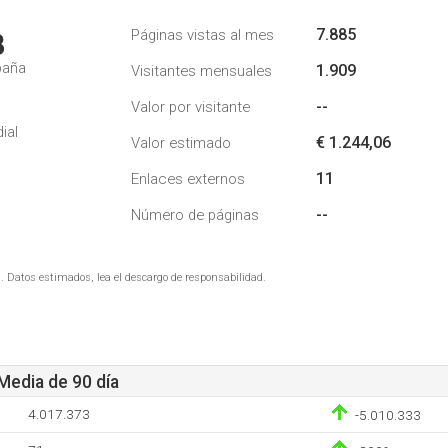
7.885
Páginas vistas al mes
8
paña
1.909
Visitantes mensuales
--
Valor por visitante
ial
€ 1.244,06
Valor estimado
11
Enlaces externos
--
Número de páginas
. Datos estimados, lea el descargo de responsabilidad.
 Media de 90 día
4.017.373
-5.010.333