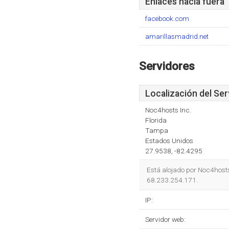
Enlaces hacia fuera
facebook.com
amarillasmadrid.net
Servidores
Localización del Ser
Noc4hosts Inc.
Florida
Tampa
Estados Unidos
27.9538, -82.4295
Está alojado por Noc4hosts
68.233.254.171.
IP:
Servidor web: