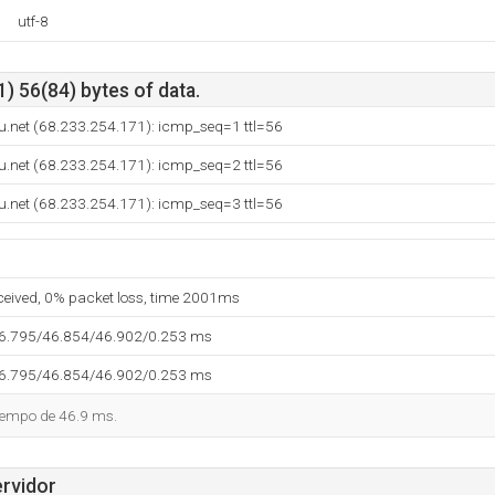
utf-8
) 56(84) bytes of data.
u.net (68.233.254.171): icmp_seq=1 ttl=56
u.net (68.233.254.171): icmp_seq=2 ttl=56
u.net (68.233.254.171): icmp_seq=3 ttl=56
eceived, 0% packet loss, time 2001ms
46.795/46.854/46.902/0.253 ms
46.795/46.854/46.902/0.253 ms
tiempo de 46.9 ms.
ervidor