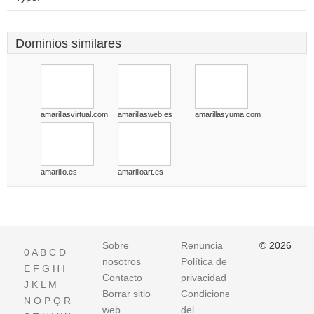
Dominios similares
amarillasvirtual.com
amarillasweb.es
amarillasyuma.com
amarillo.es
amarilloart.es
Sobre
Renuncia
© 2026
0
A
B
C
D
nosotros
Política de
E
F
G
H
I
Contacto
privacidad
J
K
L
M
Borrar sitio
Condiciones
N
O
P
Q
R
web
del