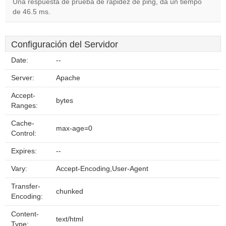
Una respuesta de prueba de rapidez de ping, da un tiempo
de 46.5 ms.
Configuración del Servidor
Date:
--
Server:
Apache
Accept-
bytes
Ranges:
Cache-
max-age=0
Control:
Expires:
--
Vary:
Accept-Encoding,User-Agent
Transfer-
chunked
Encoding:
Content-
text/html
Type: