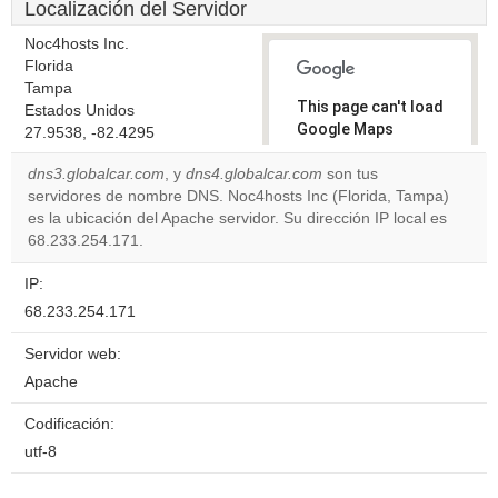
Localización del Servidor
Noc4hosts Inc.
Florida
Tampa
This page can't load
Estados Unidos
Google Maps
27.9538, -82.4295
correctly.
dns3.globalcar.com
, y
dns4.globalcar.com
son tus
servidores de nombre DNS. Noc4hosts Inc (Florida, Tampa)
Do you
OK
es la ubicación del Apache servidor. Su dirección IP local es
own this
website?
68.233.254.171.
IP:
68.233.254.171
Servidor web:
Apache
Codificación:
utf-8