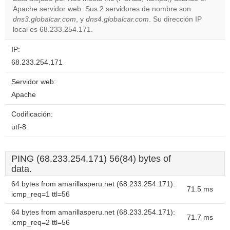
Apache servidor web. Sus 2 servidores de nombre son
Do you
OK
dns3.globalcar.com
, y
dns4.globalcar.com
own this
. Su dirección IP
website?
local es 68.233.254.171.
IP:
68.233.254.171
Servidor web:
Apache
Codificación:
utf-8
PING (68.233.254.171) 56(84) bytes of
data.
64 bytes from amarillasperu.net (68.233.254.171):
71.5 ms
icmp_req=1 ttl=56
64 bytes from amarillasperu.net (68.233.254.171):
71.7 ms
icmp_req=2 ttl=56