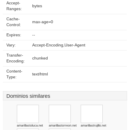
Accept-
bytes
Ranges:
Cache-
max-age=0
Control:
Expires:
--
Vary:
Accept-Encoding,User-Agent
Transfer-
chunked
Encoding:
Content-
text/html
Type:
Dominios similares
amarillastoluca.net
amarillastorreon.net
amarillastrujillo.net