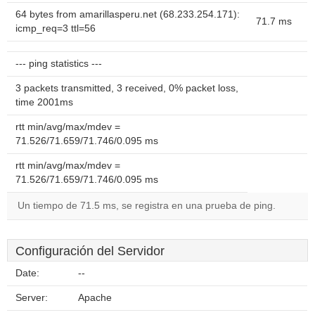
64 bytes from amarillasperu.net (68.233.254.171):
71.7 ms
icmp_req=3 ttl=56
--- ping statistics ---
3 packets transmitted, 3 received, 0% packet loss,
time 2001ms
rtt min/avg/max/mdev =
71.526/71.659/71.746/0.095 ms
rtt min/avg/max/mdev =
71.526/71.659/71.746/0.095 ms
Un tiempo de 71.5 ms, se registra en una prueba de ping.
Configuración del Servidor
Date:
--
Server:
Apache