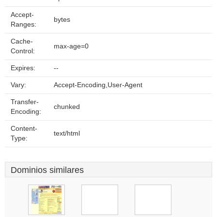
Accept-
bytes
Ranges:
Cache-
max-age=0
Control:
Expires:
--
Vary:
Accept-Encoding,User-Agent
Transfer-
chunked
Encoding:
Content-
text/html
Type:
Dominios similares