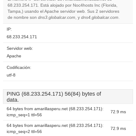
68.233.254.171. Está alojado por Noc4hosts Inc (Florida,
Do you
OK
Tampa,) usando el Apache servidor web. Sus 2 servidores
own this
website?
de nombre son
dns3.globalcar.com
, y
dns4.globalcar.com
.
IP:
68.233.254.171
Servidor web:
Apache
Codificación:
utf-8
PING (68.233.254.171) 56(84) bytes of
data.
64 bytes from amarillasperu.net (68.233.254.171):
72.9 ms
icmp_seq=1 ttl=56
64 bytes from amarillasperu.net (68.233.254.171):
72.9 ms
icmp_seq=2 ttl=56