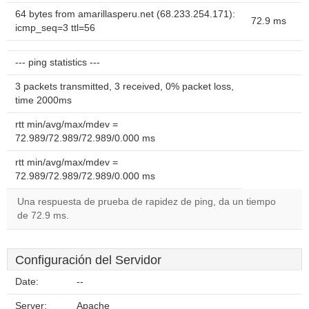
64 bytes from amarillasperu.net (68.233.254.171):
72.9 ms
icmp_seq=3 ttl=56
--- ping statistics ---
3 packets transmitted, 3 received, 0% packet loss,
time 2000ms
rtt min/avg/max/mdev =
72.989/72.989/72.989/0.000 ms
rtt min/avg/max/mdev =
72.989/72.989/72.989/0.000 ms
Una respuesta de prueba de rapidez de ping, da un tiempo
de 72.9 ms.
Configuración del Servidor
Date:
--
Server:
Apache