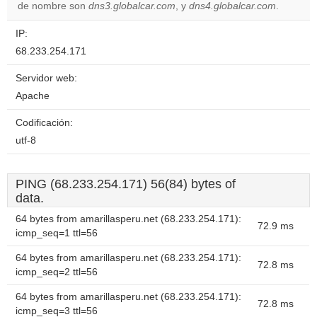
website?
de nombre son
dns3.globalcar.com
, y
dns4.globalcar.com
.
IP:
68.233.254.171
Servidor web:
Apache
Codificación:
utf-8
PING (68.233.254.171) 56(84) bytes of
data.
64 bytes from amarillasperu.net (68.233.254.171):
72.9 ms
icmp_seq=1 ttl=56
64 bytes from amarillasperu.net (68.233.254.171):
72.8 ms
icmp_seq=2 ttl=56
64 bytes from amarillasperu.net (68.233.254.171):
72.8 ms
icmp_seq=3 ttl=56