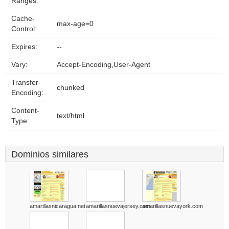
Ranges:
Cache-
max-age=0
Control:
Expires:
--
Vary:
Accept-Encoding,User-Agent
Transfer-
chunked
Encoding:
Content-
text/html
Type:
Dominios similares
amarillasnicaragua.net
amarillasnuevajersey.com
amarillasnuevayork.com